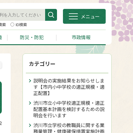
メニュー
検索
ID検索
境
防災・防犯
市政情報
カテゴリー
説明会の実施結果をお知らせしま
す【市内小中学校の適正規模・適
正配置】
渋川市立小中学校適正規模・適正
配置基本計画を検討するための説
明会を行います
2
渋川市立学校の教職員に関する業
務量管理・健康確保措置実施計画