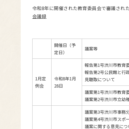
令和8年に開催された教育委員会で審議され
会議録
開催日（予
議案等
定日）
報告第1号渋川市教育
報告第2号公民館と行
1月定
令和8年1月
見聴取について
例会
28日
議案第1号渋川市教育
議案第2号渋川市立幼
議案第3号渋川市事務
議案第4号渋川市スポ
議案に関する意見につ