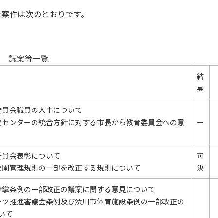
た案件は次のとおりです。
議案等一覧
結
果
委員会職員の人事について
政センターの統合方針に対する市長から教育委員会への意
ー
委員会表彰について
可
稚園管理規則の一部を改正する規則について
決
分掌条例の一部改正の議案に関する意見について
ーツ推進審議会条例及び渋川市体育施設条例の一部改正の
いて