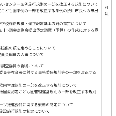
あいセンター条例施行規則の一部を改正する規則について
可
定こども園条例の一部を改正する条例の渋川市長への申出
決
中学校適正規模・適正配置基本方針の策定について
月渋川市議会定例会提出予定議案（予算）の作成に対する意
害賠償の額を定めることについて
ー
委員会職員の人事について
財調査委員の委嘱について
育委員会教育長に対する事務委任規則等の一部を改正する
幼稚園管理規則の一部を改正する規則について
幼稚園型認定こども園管理運営規則の一部を改正する規則
ポーツ推進委員に関する規則の制定について
育施設施行規則の制定について