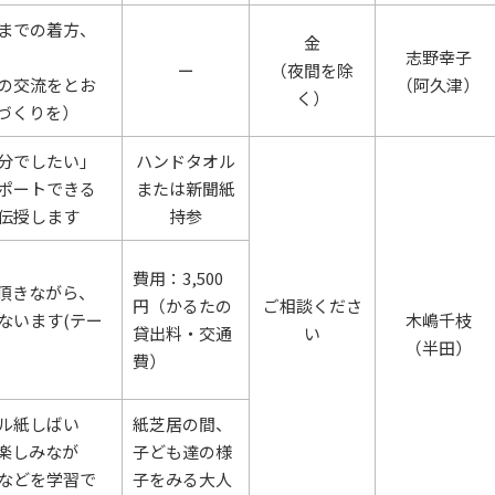
までの着方、
金
志野幸子
ー
（夜間を除
の交流をとお
（阿久津）
く）
づくりを）
分でしたい」
ハンドタオル
ポートできる
または新聞紙
伝授します
持参
費用：3,500
頂きながら、
円（かるたの
ご相談くださ
ないます(テー
木嶋千枝
貸出料・交通
い
（半田）
費）
ル紙しばい
紙芝居の間、
楽しみなが
子ども達の様
などを学習で
子をみる大人