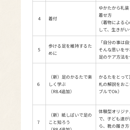
ゆかたから礼装
着せ方
4
着付
（着物による心
して、生きがい
「自分の事は自
歩ける足を維持するた
5
そんな思いをサ
めに
足のケア方法を
（新）足のかるたで楽
かるたをとって
6
しく学ぶ
札の解説をおこ
（R8.4追加）
ブルでOk）
体験型オリジナ
（新）紙しばいで足の
で、子ども達が
7
こと知ろう
ら、靴の履き方
（R8.4追加）