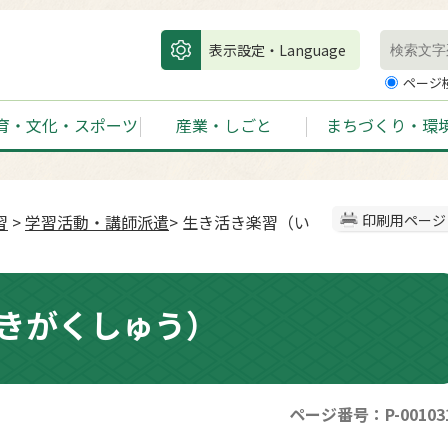
表示設定・Language
ページ
育・文化・スポーツ
産業・しごと
まちづくり・環
習
>
学習活動・講師派遣
> 生き活き楽習（い
印刷用ページ
きがくしゅう）
ページ番号：P-00103