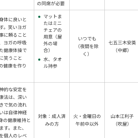
の同席が必要
マットま
身体に良いと
たはミニ
す。笑いヨガ
チェアの
事に頼ること
用意（屋
いつでも
、ヨガの呼吸
七五三木安英
外の場
（夜間を除
た健康体操で
合）
（中郷）
く）
に笑うこと
水、タオ
の健康を作り
ル持参
神的な安定を
康法は、深い
きで気の流れ
いは自律神経
対象：成人済
火・金曜日の
山本江利子
身の健康維持と
みの方
午前中以外
（吹屋）
ます。また、
を個人のレベ