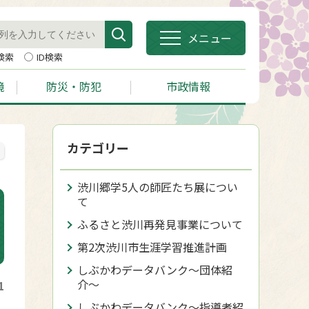
メニュー
検索
ID検索
境
防災・防犯
市政情報
カテゴリー
渋川郷学5人の師匠たち展につい
て
ふるさと渋川再発見事業について
第2次渋川市生涯学習推進計画
しぶかわデータバンク〜団体紹
介〜
1
しぶかわデータバンク〜指導者紹