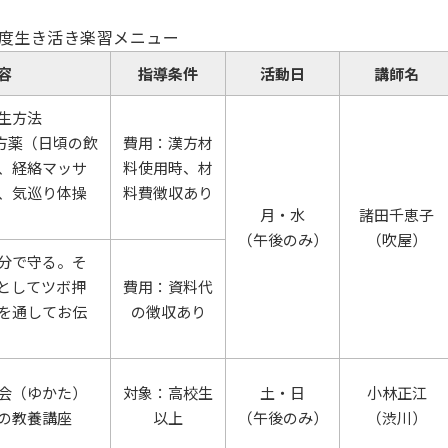
年度生き活き楽習メニュー
容
指導条件
活動日
講師名
生方法
漢方薬（日頃の飲
費用：漢方材
、経絡マッサ
料使用時、材
、気巡り体操
料費徴収あり
月・水
諸田千恵子
（午後のみ）
（吹屋）
分で守る。そ
としてツボ押
費用：資料代
を通してお伝
の徴収あり
会（ゆかた）
対象：高校生
土・日
小林正江
の教養講座
以上
（午後のみ）
（渋川）