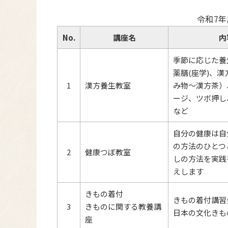
令和7
No.
講座名
内
季節に応じた養
薬膳(座学)、
1
漢方養生教室
み物～漢方茶）
ージ、ツボ押し
など
自分の健康は自
の方法のひとつ
2
健康つぼ教室
しの方法を実践
えします
きもの着付
きもの着付講習
3
きものに関する教養講
日本の文化きも
座