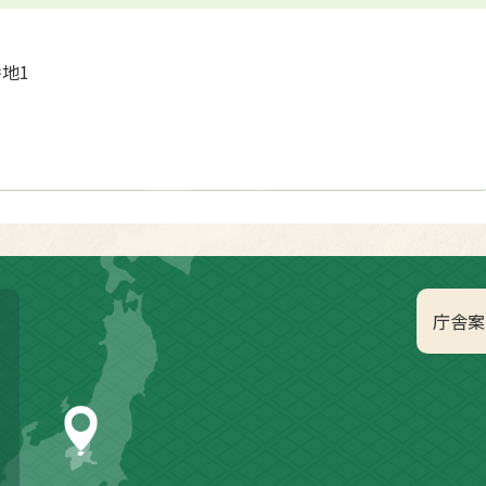
番地1
庁舎案