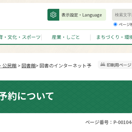
表示設定・Language
ページ
育・文化・スポーツ
産業・しごと
まちづくり・環
・公民館
>
図書館
> 図書のインターネット予
印刷用ページ
予約について
ページ番号：P-00104