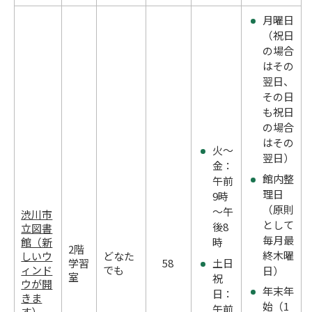
月曜日
（祝日
の場合
はその
翌日、
その日
も祝日
の場合
はその
火～
翌日）
金：
館内整
午前
理日
9時
（原則
～午
渋川市
として
後8
立図書
毎月最
館（新
時
2階
終木曜
しいウ
どなた
土日
学習
58
ィンド
でも
日）
室
祝
ウが開
年末年
日：
きま
始（1
午前
す）