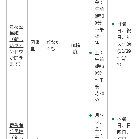
金：
午前
8時3
0分
日曜
豊秋公
～午
日、祝
民館
後5
日、年
（新し
図書
どなた
時
末年始
いウィ
10程
室
でも
(12/29
ンドウ
度
土：
が開き
～1/
午前
ます）
3）
9時3
0分
～午
後3
時30
分
月～
木曜
水、
伊香保
日、日
金、
公民館
曜日、
土：
（新し
祝日、