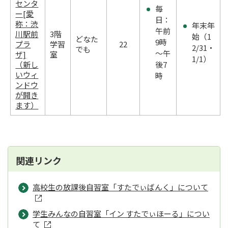
センタ
毎
ー[愛
日：
称：渋
年末年
午前
川駅前
3階
始（1
どなた
9時
プラ
学習
22
2/31・
でも
～午
ザ]
室
1/1）
（新し
後7
いウィ
時
ンドウ
が開き
ます）
関連リンク
高校生の放課後自習室「すたでぃばんく」について
学生みんなの自習室「イン すたでぃほーる」につい
て