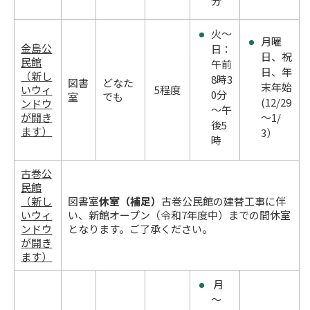
分
火～
月曜
金島公
日：
日、祝
民館
午前
日、年
（新し
8時3
図書
どなた
末年始
いウィ
5程度
0分
室
でも
(12/29
ンドウ
～午
が開き
～1/
後5
ます）
3）
時
古巻公
民館
（新し
図書室
休室（補足）
古巻公民館の建替工事に伴
いウィ
い、新館オープン（令和7年度中）までの間休室
ンドウ
となります。ご了承ください。
が開き
ます）
月
～