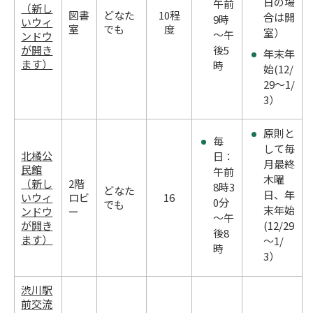
日の場
午前
（新し
図書
どなた
10程
合は開
9時
いウィ
室
でも
度
室）
～午
ンドウ
が開き
後5
年末年
ます）
時
始(12/
29～1/
3）
原則と
毎
して毎
北橘公
日：
月最終
民館
午前
木曜
（新し
2階
8時3
どなた
日、年
いウィ
ロビ
16
0分
でも
末年始
ンドウ
ー
～午
が開き
(12/29
後8
ます）
～1/
時
3）
渋川駅
前交流