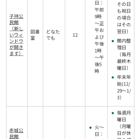
日：
その日
午前
も祝日
子持公
9時
の場合
民館
～正
はその
（新し
午お
翌日）
図書
どなた
いウィ
12
よび
室
でも
館内整
ンドウ
午後
が開き
理日
1時
ます）
（毎月
～午
最終木
後5
曜日）
時
年末年
始(12/
29～1/
3）
毎週月
曜日
（月曜
火～
赤城公
日が休
日：
民館