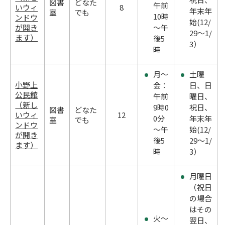
図書
どなた
午前
いウィ
8
年末年
室
でも
10時
ンドウ
始(12/
が開き
～午
29～1/
ます）
後5
3）
時
月～
土曜
小野上
金：
日、日
公民館
午前
曜日、
（新し
9時0
祝日、
図書
どなた
いウィ
12
0分
年末年
室
でも
ンドウ
～午
始(12/
が開き
後5
29～1/
ます）
時
3）
月曜日
（祝日
の場合
はその
火～
翌日、