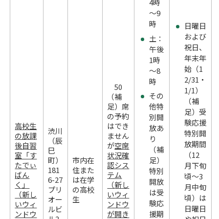
4時
～9
時
日曜日
および
土：
祝日、
午後
年末年
1時
始（1
～8
2/31・
時
50
1/1）
その
（補
（補
足）席
他特
足）受
の予約
別開
験応援
高校生
はでき
放あ
渋川
特別開
の放課
ません
り
（辰
放期間
後自習
が
空席
（補
巳
（12
室「す
状況確
町）
市内在
足）
たでぃ
認シス
月下旬
181
住また
特別
ばん
テム
頃～3
6-27
は在学
開放
く」
（新し
月中旬
プリ
の高校
は受
（新し
いウィ
頃）は
オー
生
験応
いウィ
ンドウ
日曜日
ルビ
ンドウ
が開き
援期
ル2