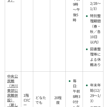
2/28～
9時
1/3）
～午
後5
特別整
時
理期間
（春・
秋／各
10日
以内）
図書整
理等に
よる休
館あり
中央公
毎
民館
年末年
（渋川
日:
始(12/
東部公
午前
民館併
1階
29～1/
8時3
どなた
20程
設）
ロビ
3）
0分
でも
度
（新し
ー
～午