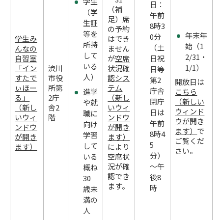
学生
日：
（補
（学
午前
足）席
生証
8時3
の予約
等を
年末年
0分
学生み
はでき
所持
始（1
（土
んなの
ません
して
2/31・
自習室
が
空席
日祝
いる
1/1）
「イン
渋川
状況確
日等
人）
すたで
市役
認シス
第2
開放日は
ぃほー
所第
テム
庁舎
進学
こちら
る」
2庁
（新し
（新しい
閉庁
や就
（新し
舎2
いウィ
ウィンド
日は
職に
いウィ
階
ンドウ
ウが開き
午前
向け
ンドウ
が開き
ます）
で
8時4
学習
が開き
ます）
ご覧くだ
5
して
ます）
により
さい。
分）
いる
空席状
況が確
～午
概ね
認でき
後8
30
ます。
時
歳未
満の
人