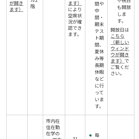
や祝日
が開き
ます）
間や
階
も開放
ます）
により
中
しま
空席状
間・
す。
況が確
期末
認でき
開放日は
テス
ます。
こちら
ト期
（新しい
間、
ウィンド
夏休
ウが開き
み等
ます）
で
長期
ご覧くだ
休暇
さい。
など
に行
って
いま
す。
市内在
住在勤
在学の
毎
31