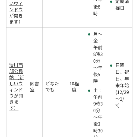
定期清
いウィ
後8
掃日
ンドウ
時
が開き
ます）
月～
金：
午前
8時3
0分
渋川西
日曜
～午
部公民
日、祝
後5
館 （新
日、年
時
しいウ
図書
どなた
10程
末年始
ィンド
室
でも
度
土：
(12/29
ウが開
午前
～1/
きま
9時3
3）
す）
0分
～午
後3
時30