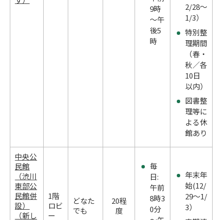
2/28～
9時
1/3）
～午
後5
特別整
時
理期間
（春・
秋／各
10日
以内）
図書整
理等に
よる休
館あり
中央公
毎
民館
年末年
（渋川
日:
始(12/
東部公
午前
民館併
1階
29～1/
8時3
どなた
20程
設）
ロビ
3）
0分
でも
度
（新し
ー
～午