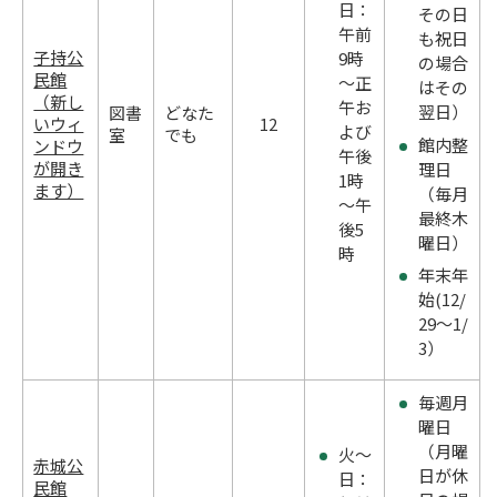
日：
その日
午前
も祝日
子持公
9時
の場合
民館
～正
はその
（新し
午お
翌日）
図書
どなた
いウィ
12
よび
室
でも
館内整
ンドウ
午後
が開き
理日
1時
ます）
（毎月
～午
最終木
後5
曜日）
時
年末年
始(12/
29～1/
3）
毎週月
曜日
（月曜
火～
赤城公
日が休
日：
民館