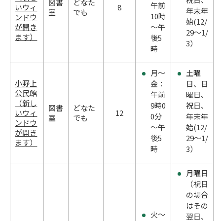
図書
どなた
午前
いウィ
8
年末年
室
でも
10時
ンドウ
始(12/
が開き
～午
29～1/
ます）
後5
3）
時
月～
土曜
小野上
金：
日、日
公民館
午前
曜日、
（新し
9時0
祝日、
図書
どなた
いウィ
12
0分
年末年
室
でも
ンドウ
～午
始(12/
が開き
後5
29～1/
ます）
時
3）
月曜日
（祝日
の場合
はその
火～
翌日、