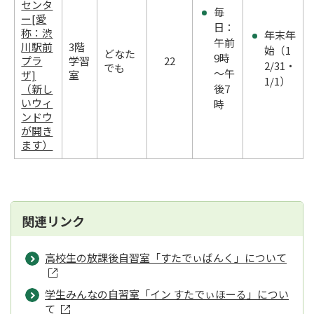
センタ
毎
ー[愛
日：
称：渋
年末年
午前
川駅前
3階
始（1
どなた
9時
プラ
学習
22
2/31・
でも
～午
ザ]
室
1/1）
（新し
後7
いウィ
時
ンドウ
が開き
ます）
関連リンク
高校生の放課後自習室「すたでぃばんく」について
学生みんなの自習室「イン すたでぃほーる」につい
て