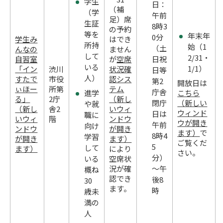
学生
日：
（補
（学
午前
足）席
生証
8時3
の予約
等を
年末年
0分
学生み
はでき
所持
始（1
（土
んなの
ません
して
2/31・
自習室
が
空席
日祝
いる
1/1）
「イン
渋川
状況確
日等
人）
すたで
市役
認シス
第2
開放日は
ぃほー
所第
テム
庁舎
進学
こちら
る」
2庁
（新し
（新しい
閉庁
や就
（新し
舎2
いウィ
ウィンド
日は
職に
いウィ
階
ンドウ
ウが開き
午前
向け
ンドウ
が開き
ます）
で
8時4
学習
が開き
ます）
ご覧くだ
5
して
ます）
により
さい。
分）
いる
空席状
況が確
～午
概ね
認でき
後8
30
ます。
時
歳未
満の
人