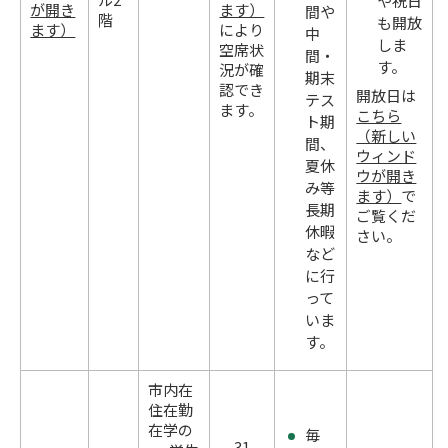
や祝日
が開き
ます）
間や
階
も開放
ます）
により
中
しま
空席状
間・
す。
況が確
期末
認でき
開放日は
テス
ます。
こちら
ト期
（新しい
間、
ウィンド
夏休
ウが開き
み等
ます）
で
長期
ご覧くだ
休暇
さい。
など
に行
って
いま
す。
市内在
住在勤
在学の
毎
31