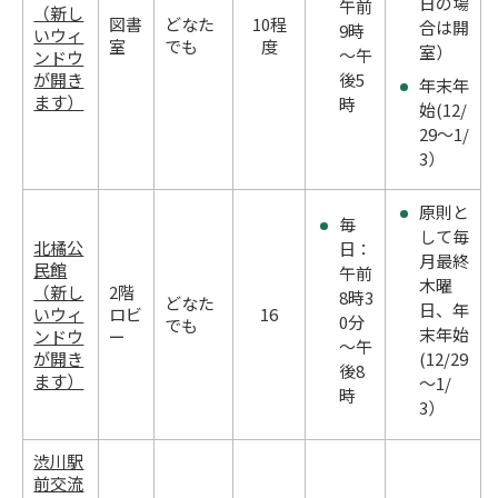
日の場
午前
（新し
図書
どなた
10程
合は開
9時
いウィ
室
でも
度
室）
～午
ンドウ
が開き
後5
年末年
ます）
時
始(12/
29～1/
3）
原則と
毎
して毎
北橘公
日：
月最終
民館
午前
木曜
（新し
2階
8時3
どなた
日、年
いウィ
ロビ
16
0分
でも
末年始
ンドウ
ー
～午
が開き
(12/29
後8
ます）
～1/
時
3）
渋川駅
前交流