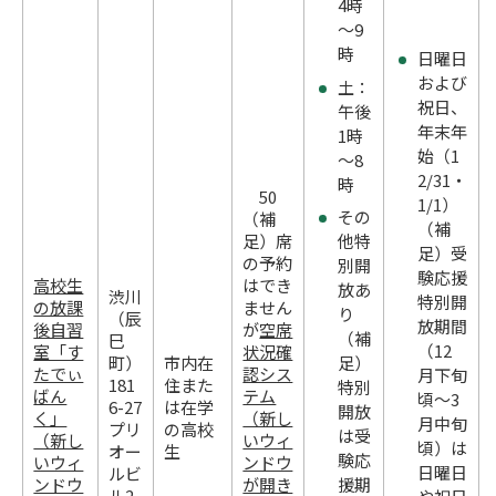
4時
～9
時
日曜日
および
土：
祝日、
午後
年末年
1時
始（1
～8
2/31・
時
50
1/1）
その
（補
（補
足）席
他特
足）受
の予約
別開
験応援
高校生
はでき
放あ
渋川
特別開
の放課
ません
り
（辰
放期間
後自習
が
空席
（補
巳
（12
室「す
状況確
町）
市内在
足）
たでぃ
認シス
月下旬
181
住また
特別
ばん
テム
頃～3
6-27
は在学
開放
く」
（新し
月中旬
プリ
の高校
は受
（新し
いウィ
頃）は
オー
生
験応
いウィ
ンドウ
日曜日
ルビ
ンドウ
が開き
援期
ル2