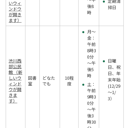
定期清
いウィ
後8
掃日
ンドウ
時
が開き
ます）
月～
金：
午前
8時3
0分
渋川西
日曜
～午
部公民
日、祝
後5
館 （新
日、年
時
しいウ
図書
どなた
10程
末年始
ィンド
室
でも
度
土：
(12/29
ウが開
午前
～1/
きま
9時3
3）
す）
0分
～午
後3
時30