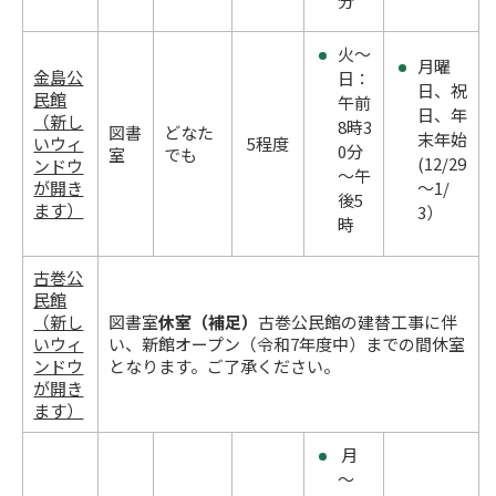
分
火～
月曜
金島公
日：
日、祝
民館
午前
日、年
（新し
8時3
図書
どなた
末年始
いウィ
5程度
0分
室
でも
(12/29
ンドウ
～午
が開き
～1/
後5
ます）
3）
時
古巻公
民館
（新し
図書室
休室（補足）
古巻公民館の建替工事に伴
いウィ
い、新館オープン（令和7年度中）までの間休室
ンドウ
となります。ご了承ください。
が開き
ます）
月
～