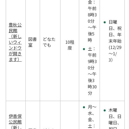
金：
午前
8時3
0分
日曜
豊秋公
～午
日、祝
民館
後5
日、年
（新し
図書
どなた
時
末年始
いウィ
10程
室
でも
(12/29
ンドウ
度
土：
が開き
～1/
午前
ます）
3）
9時3
0分
～午
後3
時30
分
月～
木曜
水、
伊香保
日、日
金、
公民館
曜日、
土：
（新し
祝日、