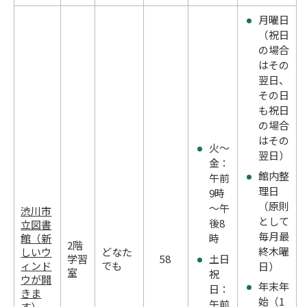
月曜日
（祝日
の場合
はその
翌日、
その日
も祝日
の場合
はその
火～
翌日）
金：
館内整
午前
理日
9時
（原則
～午
渋川市
として
後8
立図書
毎月最
館（新
時
2階
終木曜
しいウ
どなた
土日
学習
58
ィンド
でも
日）
室
祝
ウが開
年末年
日：
きま
始（1
午前
す）