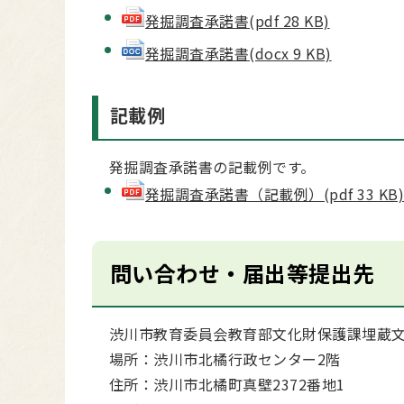
発掘調査承諾書(pdf 28 KB)
発掘調査承諾書(docx 9 KB)
記載例
発掘調査承諾書の記載例です。
発掘調査承諾書（記載例）(pdf 33 KB
問い合わせ・届出等提出先
渋川市教育委員会教育部文化財保護課埋蔵
場所：渋川市北橘行政センター2階
住所：渋川市北橘町真壁2372番地1