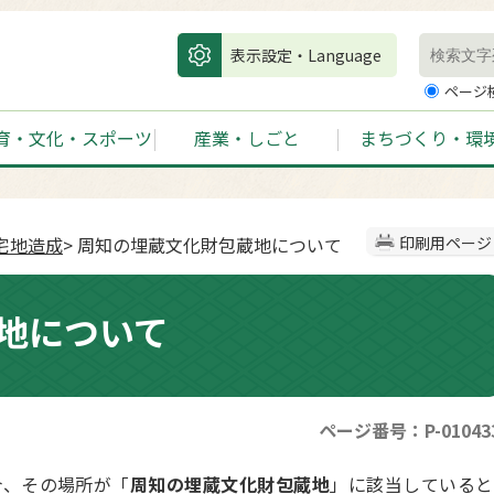
表示設定・Language
ページ
育・文化・スポーツ
産業・しごと
まちづくり・環
宅地造成
> 周知の埋蔵文化財包蔵地について
印刷用ページ
地について
ページ番号：P-01043
合、その場所が「
周知の埋蔵文化財包蔵地
」に該当していると