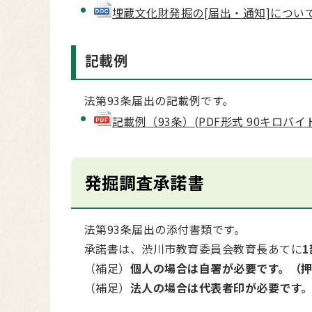
埋蔵文化財発掘の[届出・通知]について
記載例
法第93条届出の記載例です。
記載例（93条）(PDF形式 90キロバイ
発掘調査承諾書
法第93条届出の添付書類です。
承諾書は、渋川市教育委員会教育長あてに
1
（補足）
個人の場合は自署が必要です。（
（補足）
法人の場合は代表者印が必要です