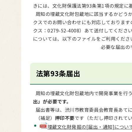
きには、文化財保護法第93条第1項の規定に
周知の埋蔵文化財包蔵地に該当するかどうか
クスでのお問い合わせにも対応しております
クス：0279-52-4008）あて送付して
については、以下のファイルをご利用くださ
必要な届出の
法第93条届出
周知の埋蔵文化財包蔵地内で開発事業を行
出」が必要です。
届出書等は、渋川市教育委員会教育長あて
（補足）
押印不要
です（ただし押印されて
埋蔵文化財発掘の[届出・通知]について(