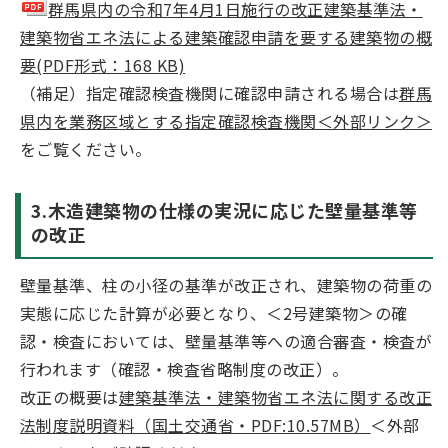
群馬県内の令和7年4月1日施行の改正建築基準法・
建築物省エネ法による建築確認申請を要する建築物の概
要(PDF形式：168 KB)
（補足）指定確認検査機関に確認申請される場合は
群馬
県内を業務区域とする指定確認検査機関＜外部リンク＞
をご覧ください。
3.木造建築物の仕様の実況に応じた壁量基準等
の改正
壁量基準、柱の小径の基準が改正され、建築物の荷重の
実態に応じた計算が必要となり、＜2号建築物＞の確
認・検査においては、壁量基準等への適合審査・検査が
行われます（確認・検査省略制度の改正）。
改正の概要は
建築基準法・建築物省エネ法に関する改正
法制度説明資料（国土交通省・PDF:10.57MB）
＜外部