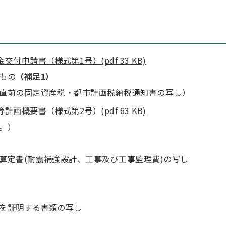
申請書（様式第1号）(pdf 33 KB)
もの
（補足1）
直前の固定資産税・都市計画税納税通知書の写し）
概要書（様式第2号）(pdf 63 KB)
。）
算定書(耐震補強設計、工事及び工事監理費)の写し
を証明する書類の写し