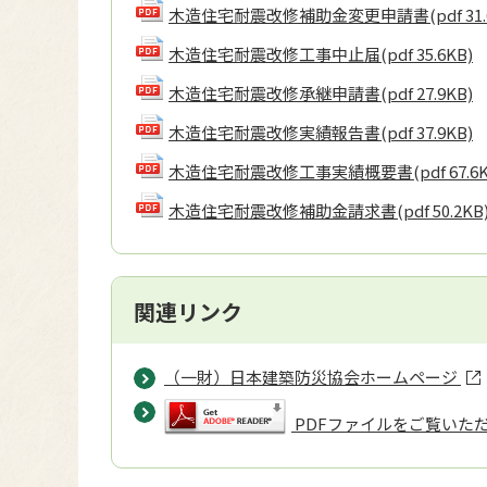
木造住宅耐震改修補助金変更申請書
(pdf 31
木造住宅耐震改修工事中止届
(pdf 35.6KB)
木造住宅耐震改修承継申請書
(pdf 27.9KB)
木造住宅耐震改修実績報告書
(pdf 37.9KB)
木造住宅耐震改修工事実績概要書
(pdf 67.6
木造住宅耐震改修補助金請求書
(pdf 50.2KB
関連リンク
（一財）日本建築防災協会ホームページ
PDFファイルをご覧いただく