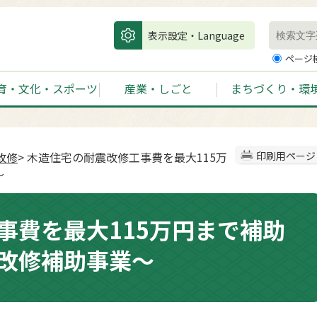
表示設定・Language
ページ
育・文化・スポーツ
産業・しごと
まちづくり・環
改修
> 木造住宅の耐震改修工事費を最大115万
印刷用ページ
～
事費を最大115万円まで補助
改修補助事業～