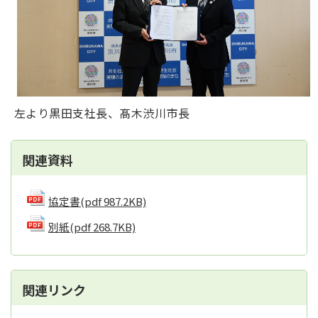
左より黒田支社長、髙木渋川市長
関連資料
協定書
(pdf 987.2KB)
別紙
(pdf 268.7KB)
関連リンク