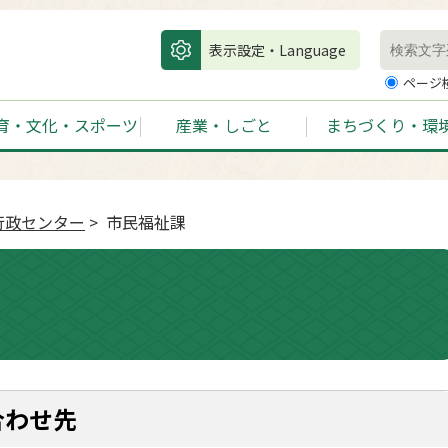
表示設定・Language
ページ
育・文化・スポーツ
産業・しごと
まちづくり・環
行政センター
> 市民福祉課
合わせ先