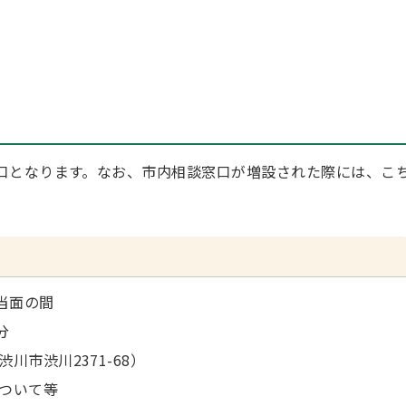
口となります。なお、市内相談窓口が増設された際には、こ
当面の間
分
市渋川2371-68）
ついて等