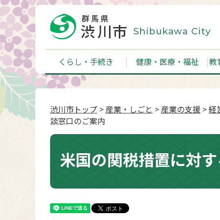
くらし・手続き
健康・医療・福祉
教
渋川市トップ
>
産業・しごと
>
産業の支援
>
経
談窓口のご案内
米国の関税措置に対す