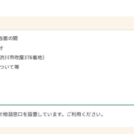
当面の間
分
渋川市吹屋376番地）
ついて等
で相談窓口を設置しています。ご利用ください。