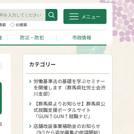
メニュー
検索
ID検索
境
防災・防犯
市政情報
カテゴリー
労働基準法の基礎を学ぶセミナー
を開催します（群馬県社労士会渋
川支部）
【群馬県よりお知らせ】群馬県公
式就職支援ポータルサイト
「GUN↑GUN↑就職ナビ」
3
店舗改装事業補助金のお知らせ
（9/1から追加募集の申請開始）