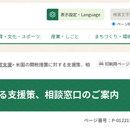
表示設定・Language
ページ
育・文化・スポーツ
産業・しごと
まちづくり・環
営支援
> 米国の関税措置に対する支援策、相
印刷用ページ
る支援策、相談窓口のご案内
ページ番号：P-01221