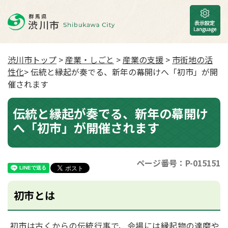
渋川市トップ
>
産業・しごと
>
産業の支援
>
市街地の活
性化
> 伝統と縁起が奏でる、新年の幕開けへ「初市」が開
催されます
伝統と縁起が奏でる、新年の幕開け
へ「初市」が開催されます
ページ番号：P-015151
初市とは
初市は古くからの伝統行事で、会場には縁起物の達磨や