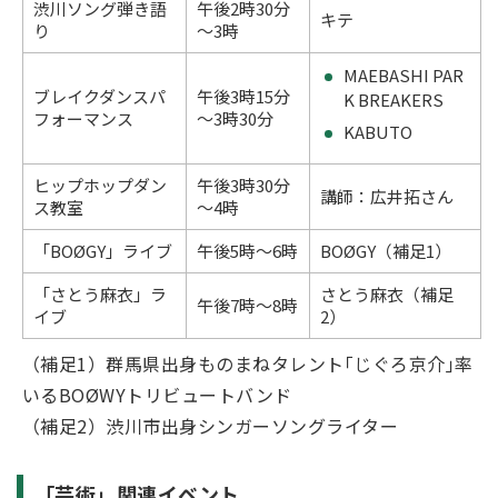
渋川ソング弾き語
午後2時30分
キテ
り
～3時
MAEBASHI PAR
ブレイクダンスパ
午後3時15分
K BREAKERS
フォーマンス
～3時30分
KABUTO
ヒップホップダン
午後3時30分
講師：広井拓さん
ス教室
～4時
「BOØGY」ライブ
午後5時～6時
BOØGY（補足1）
「さとう麻衣」ラ
さとう麻衣（補足
午後7時～8時
イブ
2）
（補足1）群馬県出身ものまねタレント｢じぐろ京介｣率
いるBOØWYトリビュートバンド
（補足2）渋川市出身シンガーソングライター
「芸術」関連イベント