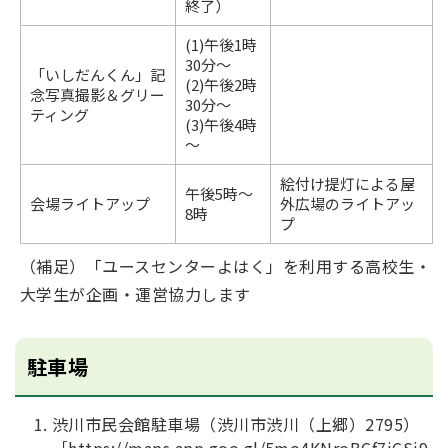
終了）
(1)午後1時
30分～
「いしだんくん」記
(2)午後2時
念写真撮影＆グリー
30分～
ティング
(3)午後4時
～
絵付け提灯による屋
午後5時～
会場ライトアップ
外広場のライトアッ
8時
プ
（補足）「ユースセンターよはく」を利用する高校生・
大学生が企画・運営協力します
駐車場
渋川市民会館駐車場（渋川市渋川（上郷）2795）
［
https://maps.app.goo.gl/5mo4KNroBCf7iCSj9