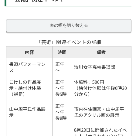
表の幅を切り替える
「芸術」関連イベントの詳細
内容
時間
備考
書道パフォーマン
正午
渋川女子高校書道部
ス
～
こけしの作品展
正午
体験料：500円
示・絵付け体験
～午
（絵付け体験は午後0時30
（補足）
後5時
分から）
正午
山中周平氏作品展
市内在住画家・山中周平
～午
示
氏のアクリル画の展示
後8時
8月23日に開催されたイベ
ント「大きなキャンバス