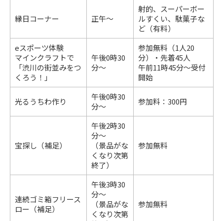
射的、スーパーボー
縁日コーナー
正午～
ルすくい、駄菓子な
ど（有料）
eスポーツ体験
参加無料（1人20
マインクラフトで
午後0時30
分）・先着45人
「渋川の街並みをつ
分～
午前11時45分～受付
くろう！」
開始
午後0時30
光るうちわ作り
参加料：300円
分～
午後2時30
分～
宝探し（補足）
（景品がな
参加無料
くなり次第
終了）
午後3時30
分～
連続ゴミ箱フリース
（景品がな
参加無料
ロー（補足）
くなり次第