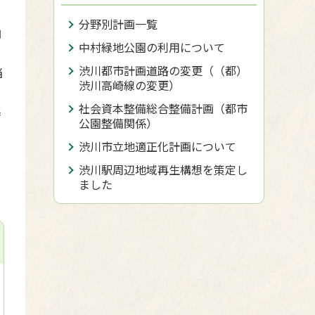
分野別計画一覧
向
中村緑地公園の利用について
渋川都市計画道路の変更（（都）
当
渋川高崎線の変更）
社会資本整備総合整備計画（都市
基
公園整備関係）
渋川市立地適正化計画について
渋川駅周辺地域再生構想を策定し
ました