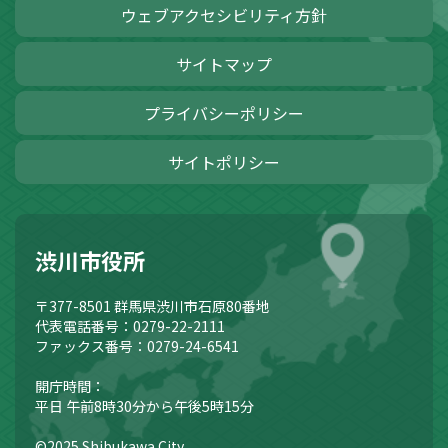
ウェブアクセシビリティ方針
サイトマップ
プライバシーポリシー
サイトポリシー
渋川市役所
〒377-8501
群馬県渋川市石原80番地
代表電話番号：0279-22-2111
ファックス番号：0279-24-6541
開庁時間：
平日 午前8時30分から午後5時15分
©2025 Shibukawa City.