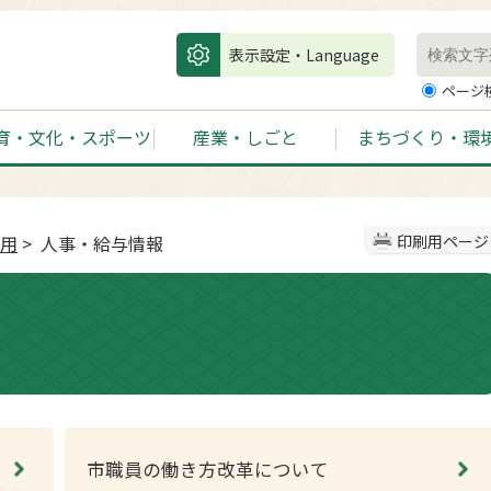
表示設定・Language
ページ
育・文化・スポーツ
産業・しごと
まちづくり・環
用
> 人事・給与情報
印刷用ページ
市職員の働き方改革について