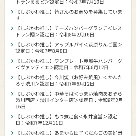
トランるるど＞認定日：令和7年7月10日
【しぶかわ推し】皆さんのお薦めを募集していま
す
【しぶかわ推し】チーズハンバーグランチ＜レス
トラン翔＞認定日：令和8年2月16日
【しぶかわ推し】アップルパイ＜萩原りんご園＞
認定日：令和7年8月8日
【しぶかわ推し】ワンプレート⾚城⽜ハンバーグ
＜ヴァンティエ＞認定日：令和7年6月12日
【しぶかわ推し】今川焼（お好み焼風）＜かんた
ろう渋川＞認定日：令和7年6月12日
【しぶかわ推し】中華そば＜うまい焼肉あおぞら
渋川西店・渋川インター店＞認定日：令和8年2月
16日
【しぶかわ推し】もつ煮定食＜永井食堂＞認定
日：令和7年12月11日
【しぶかわ推し】あまから団子＜だんごの美好渋