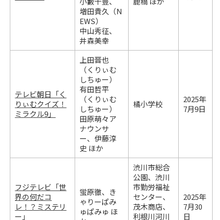
小籔千豊、
鹿橋 ほか
増田貴久（N
EWS）
中山秀征、
井森美幸
上田晋也
（くりぃむ
しちゅー）
有田哲平
テレビ朝日「く
（くりぃむ
2025年
りぃむクイズ！
橘小学校
しちゅー）
7月9日
ミラクル9」
田原萌々ア
ナウンサ
ー、伊藤淳
史 ほか
渋川市総合
公園、渋川
フジテレビ「世
市勤労福祉
蛍原徹、き
界の何だコ
センター、
2025年
ゃりーぱみ
レ！？ミステリ
茂木商店、
7月30
ゅぱみゅ ほ
ー」
利根川河川
日