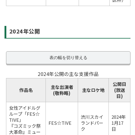
2024年公開
表の幅を切り替える
2024年公開の主な支援作品
公開日
主な出演者
作品名
主なロケ地
(放送
(敬称略)
日)
女性アイドルグ
ループ「FES☆
渋川スカイ
2024年
TIVE」
FES☆TIVE
ランドパー
1月17
『コズミック祭
ク
日
大革命』ミュー