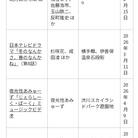
o
佐藤浩市、
月
玉山鉄二、
15
反町隆史 ほ
日
か
20
26
日本テレビドラ
年
マ「冬のなんか
杉咲花、成
横手館、伊香保
3
さ、春のなんか
田凌 ほか
温泉石段街
月
ね」
（第8話）
11
日
20
夜光性あみゅー
26
ず「じぇらしー
年
夜光性あみ
渋川スカイラン
く・ぱーく」ミ
4
ゅーず
ドパーク遊園地
ュージックビデ
月
オ
9
日
20