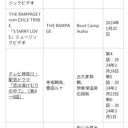
ジックビデオ
THE RAMPAGE f
rom EXILE TRIB
2024年
E
THE RAMPA
Boot Camp
1月25
「STARRY LOV
GE
Ikaho
日
E」ミュージッ
クビデオ
第4
話：20
24年2
月16日
テレビ神奈川・
古久家旅
第5
配信ドラマ
寺坂頼我、
館、
話：20
「恋は湯けむり
豊田ルナ
伊香保温泉
24年2
の中で」（第4
石段街
月23日
～6話）
第6
話：20
24年3
月1日
和心の宿大