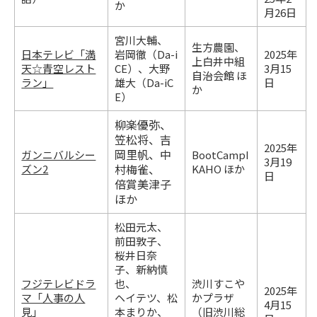
か
月26日
宮川大輔、
生方農園、
日本テレビ「満
岩岡徹（Da-i
2025年
上白井中組
天☆青空レスト
CE）、大野
3月15
自治会館 ほ
ラン」
雄大（Da-iC
日
か
E）
柳楽優弥、
笠松将、吉
2025年
岡里帆、中
ガンニバルシー
BootCampI
3月19
村梅雀、
ズン2
KAHO ほか
日
倍賞美津子
ほか
松田元太、
前田敦子、
桜井日奈
子、新納慎
フジテレビドラ
也、
渋川すこや
2025年
マ「人事の人
ヘイテツ、松
かプラザ
4月15
見」
本まりか、
（旧渋川総