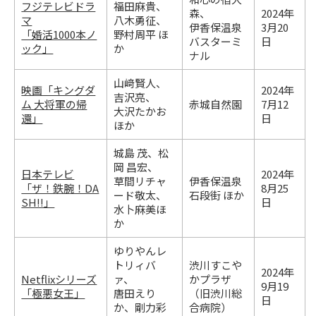
フジテレビドラ
福田麻貴、
森、
2024年
マ
八木勇征、
伊香保温泉
3月20
「婚活1000本ノ
野村周平 ほ
バスターミ
日
ック」
か
ナル
山﨑賢人、
映画「キングダ
2024年
吉沢亮、
ム 大将軍の帰
赤城自然園
7月12
大沢たかお
還」
日
ほか
城島 茂、松
岡 昌宏、
日本テレビ
2024年
草間リチャ
伊香保温泉
「ザ！鉄腕！DA
8月25
ード敬太、
石段街 ほか
SH!!」
日
水卜麻美ほ
か
ゆりやんレ
トリィバ
渋川すこや
2024年
Netflixシリーズ
ァ、
かプラザ
9月19
「極悪女王」
唐田えり
（旧渋川総
日
か、剛力彩
合病院）