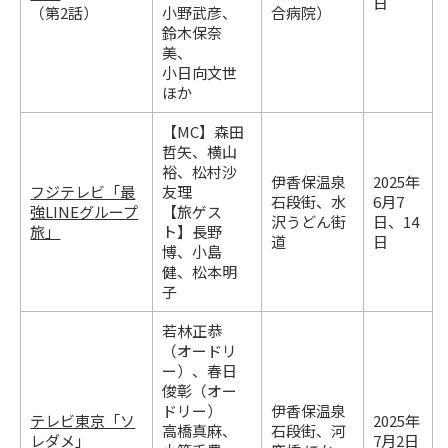
日
（第2話）
小野武彦、
合病院）
鈴木保奈
美、
小日向文世
ほか
【MC】森田
哲矢、横山
裕、松村沙
伊香保温泉
2025年
フジテレビ「最
友理
石段街、水
6月7
強LINEグループ
【旅ゲス
沢うどん街
日、14
旅」
ト】長野
道
日
博、小島
健、松本明
子
若林正恭
（オードリ
ー）、春日
俊彰（オー
ドリー）
伊香保温泉
テレビ東京「ソ
2025年
高橋真麻、
石段街、河
レダメ」
7月2日