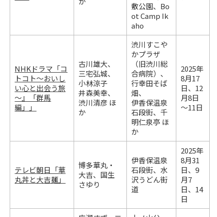
か
敷公園、Bo
ot Camp Ik
aho
渋川すこや
かプラザ
古川雄大、
（旧渋川総
NHKドラマ「コ
2025年
三宅弘城、
合病院）、
トコト～おいし
8月17
小林涼子
行幸田そば
い心と出会う旅
日、12
井森美幸、
畑、
～』「群馬
月8日
渋川清彦 ほ
伊香保温泉
編」」
～11日
か
石段街、千
明仁泉亭 ほ
か
2025年
伊香保温泉
8月31
博多華丸・
テレビ朝日「華
石段街、水
日、9
大吉、国生
丸丼と大吉麺」
沢うどん街
月7
さゆり
道
日、14
日