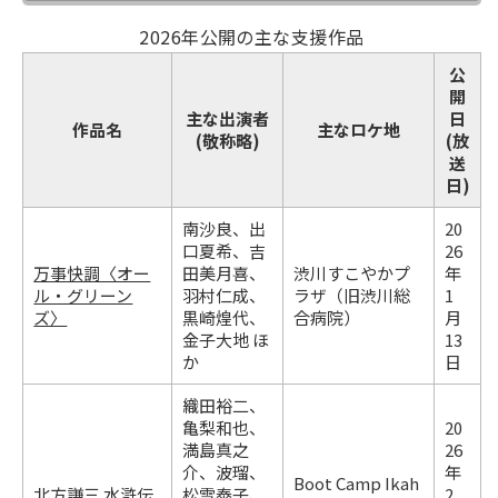
2026年公開の主な支援作品
公
開
主な出演者
日
作品名
主なロケ地
(敬称略)
(放
送
日)
南沙良、出
20
口夏希、吉
26
万事快調〈オー
田美月喜、
渋川すこやかプ
年
ル・グリーン
羽村仁成、
ラザ（旧渋川総
1
ズ〉
黒崎煌代、
合病院）
月
金子大地 ほ
13
か
日
織田裕二、
亀梨和也、
20
満島真之
26
介、波瑠、
年
Boot Camp Ikah
北方謙三 水滸伝
松雪泰子、
2