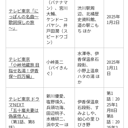
（バナナマ
ン）、宮川
渋川駅周
テレビ東京「に
大輔、
辺、北橘歴
っぽんの名曲～
2025年
ケンドーコ
史資料館、
歌詞探しの旅
1月2日
バヤシ、井
道の駅こも
～」
戸田潤（ス
ち ほか
ピードワゴ
ン）
水澤寺、伊
テレビ東京
香保温泉石
小峠英二
2025年
「小峠地蔵旅 目
段街、
（バイきん
1月11
指せ名湯！伊香
小野上温泉
ぐ）
日
保～四万編」
ハタの湯 ほ
か
第1
新川優愛、
テレビ東京 ドラ
話：20
塩野瑛久、
伊香保温泉
マNEXT
25年1
兵頭功海、
石段街、す
「五十嵐夫妻は
月8日
田辺桃子、
みよしや、
偽装他人」
第8
水橋研二、
如心の里 ひ
（第1話、第8
話：20
浜中文一 ほ
びき野
話）
25年2