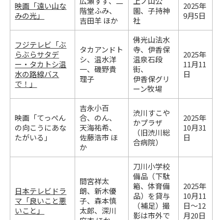
広瀬すず、二
上ノ山公
映画「遠い山な
2025年
階堂ふみ、
園、子持神
みの光」
9月5日
吉田羊 ほか
社
佛光山法水
フジテレビ「ぶ
タカアンドト
寺、伊香保
らぶらサタデ
2025年
シ、温水洋
温泉石段
ー・タカトシ温
11月11
一、磯野貴
街、
水の路線バス
日
理子
伊香保グリ
で！」
ーン牧場
吉永小百
渋川すこや
映画「てっぺん
合、のん、
2025年
かプラザ
の向こうにあな
天海祐希、
10月31
（旧渋川総
たがいる」
佐藤浩市 ほ
日
合病院）
か
刀川小学校
備品（下駄
間宮祥太
箱、体育備
2025年
日本テレビドラ
朗、新木優
品）を貸与
10月11
マ「良いこと悪
子、森本慎
（補足）撮
日～12
いこと」
太郎、深川
影は市外で
月20日