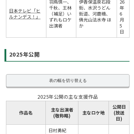
羽鳥慎一、
伊香保温泉石段
26
千秋、王林
街、水沢うどん
年
日本テレビ「ヒ
（補足）い
街道、河鹿橋、
6
ルナンデス！」
ずれもロケ
佛光山法水寺 ほ
月
出演者
か
5
日
2025年公開
表の幅を切り替える
2025年公開の主な支援作品
公開日
主な出演者
作品名
主なロケ地
(放送
(敬称略)
日)
日村勇紀