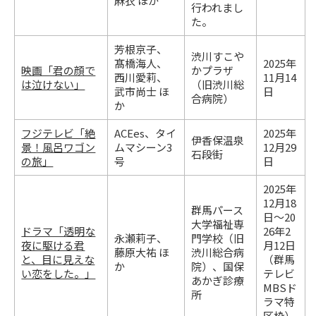
麻衣 ほか
行われまし
た。
芳根京子、
渋川すこや
髙橋海人、
2025年
映画「君の顔で
かプラザ
西川愛莉、
11月14
は泣けない」
（旧渋川総
武市尚士 ほ
日
合病院）
か
フジテレビ「絶
ACEes、タイ
2025年
伊香保温泉
景！風呂ワゴン
ムマシーン3
12月29
石段街
の旅」
号
日
2025年
12月18
群馬パース
日～20
大学福祉専
ドラマ「透明な
26年2
永瀬莉子、
門学校（旧
夜に駆ける君
月12日
藤原大祐 ほ
渋川総合病
と、目に見えな
（群馬
か
院）、国保
い恋をした。」
テレビ
あかぎ診療
MBSド
所
ラマ特
区枠）