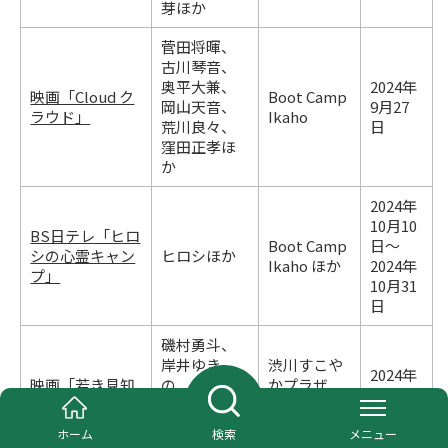
芽ほか
菅田将暉、
古川琴音、
奥平大兼、
2024年
映画「Cloud ク
Boot Camp
岡山天音、
9月27
ラウド」
Ikaho
荒川良々、
日
窪田正孝ほ
か
2024年
10月10
BS日テレ「ヒロ
Boot Camp
日～
シの心霊キャン
ヒロシほか
Ikaho ほか
2024年
プ」
10月31
日
磯村勇斗、
岸井ゆき
渋川すこや
2024年
映画「若き見知
の、
かプラザ
10月11
らぬ者たち」
福山翔大、
（旧渋川総
日
染谷将太ほ
合病院）
ホーム
検索
メニュー
か