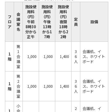
施設使
施設使
施設使
用料
用料
用料
会
フ
（円）
（円）
（円）
議
定
ロ
午前
午後
夜間
設備
室
員
ア
8時30
13時
18時
名
分から
から1
から2
正午
7時
2時
第
1
3
会議机、イ
1
会
1,000
1,000
1,400
6
ス、ホワイト
階
議
人
ボード
室
第
2
3
会議机、イ
1
会
1,000
1,000
1,400
6
ス、ホワイト
階
議
人
ボード
室
小
2
会議机、イ
1
会