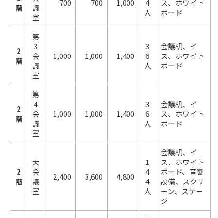
700
700
1,000
4
ス、ホワイト
階
議
人
ボード
室
第
3
3
会議机、イ
2
会
1,000
1,000
1,400
6
ス、ホワイト
階
議
人
ボード
室
第
4
3
会議机、イ
2
会
1,000
1,000
1,400
6
ス、ホワイト
階
議
人
ボード
室
会議机、イ
大
1
ス、ホワイト
2
会
4
ボード、音響
2,400
3,600
4,800
階
議
4
設備、スクリ
室
人
ーン、ステー
ジ