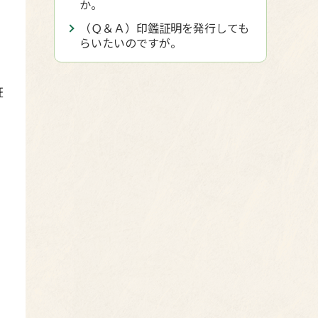
か。
（Ｑ＆Ａ）印鑑証明を発行しても
、
らいたいのですが。
証
：