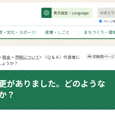
表示設定・Language
ページ
育・文化・スポーツ
産業・しごと
まちづくり・環
>
税金
>
市税について
> （Ｑ＆Ａ）代表者に
印刷用ページ
しょうか？
更がありました。どのような
か？