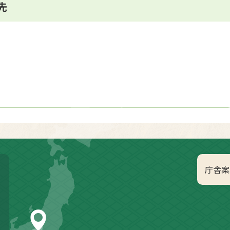
先
庁舎案