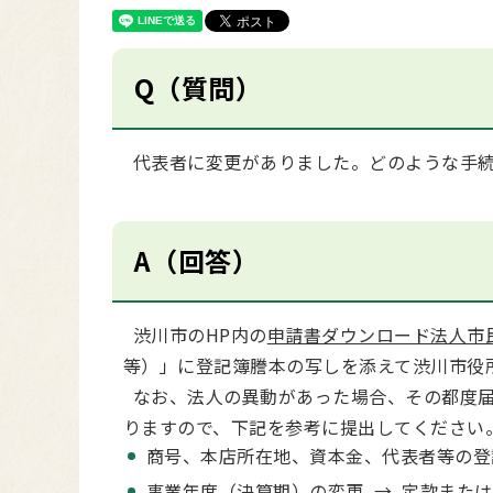
Q（質問）
代表者に変更がありました。どのような手続
A（回答）
渋川市のHP内の
申請書ダウンロード法人市
等）」に登記簿謄本の写しを添えて渋川市役
なお、法人の異動があった場合、その都度届
りますので、下記を参考に提出してください
商号、本店所在地、資本金、代表者等の登
事業年度（決算期）の変更 → 定款また