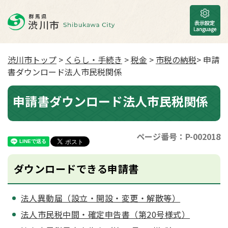
渋川市トップ
>
くらし・手続き
>
税金
>
市税の納税
> 申請
書ダウンロード法人市民税関係
申請書ダウンロード法人市民税関係
ページ番号：P-002018
ダウンロードできる申請書
法人異動届（設立・開設・変更・解散等）
法人市民税中間・確定申告書（第20号様式）