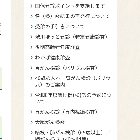
国保健診ポイントを支給します
、
健（検）診結果の再発行について
を
受診の手引きについて
肉
渋川ほっと健診（特定健康診査）
後期高齢者健康診査
わかば健康診査
胃がん検診（バリウム検査）
40歳の人へ 胃がん検診（バリウ
ム）のご案内
令和8年度集団健(検)診の予約につ
いて
胃がん検診（胃内視鏡検査）
大腸がん検診
結核・肺がん検診（65歳以上）／
肺がん検診（40〜64歳）