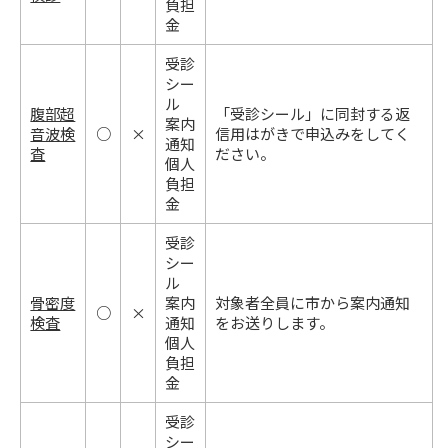
負担
金
受診
シー
ル
腹部超
「受診シール」に同封する返
案内
音波検
○
×
信用はがきで申込みをしてく
通知
査
ださい。
個人
負担
金
受診
シー
ル
骨密度
案内
対象者全員に市から案内通知
○
×
検査
通知
をお送りします。
個人
負担
金
受診
シー