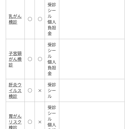
受診
シー
乳がん
ル
○
○
検診
個人
負担
金
受診
シー
子宮頸
ル
がん検
○
○
個人
診
負担
金
肝炎ウ
受診
イルス
○
×
シー
検診
ル
受診
シー
胃がん
ル
リスク
○
×
個人
検診