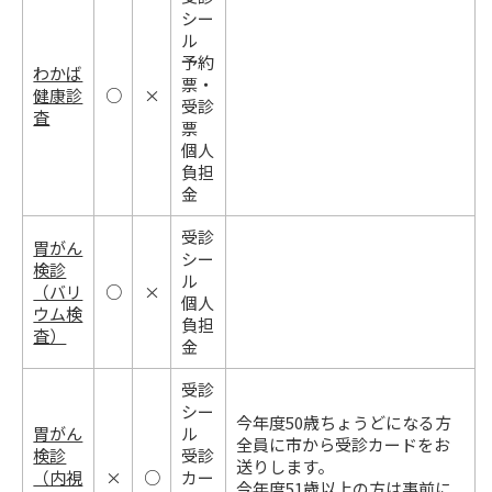
シー
ル
予約
わかば
票・
健康診
○
×
受診
査
票
個人
負担
金
受診
胃がん
シー
検診
ル
（バリ
○
×
個人
ウム検
負担
査）
金
受診
シー
今年度50歳ちょうどになる方
胃がん
ル
全員に市から受診カードをお
検診
受診
送りします。
（内視
×
○
カー
今年度51歳以上の方は事前に