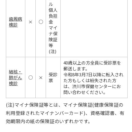
ル
個人
負担
歯周病
×
○
金
検診
マイ
ナ保
険証
等
(注)
40歳以上の方全員に受診票を
郵送します。
結核・
受診
令和8年3月7日以降に転入され
肺がん
○
×
票
た方もしくは紛失された方
検診
は、渋川市保健センターにお
問い合わせください。
(注)マイナ保険証等とは、マイナ保険証(健康保険証の
利用登録されたマイナンバーカード)、資格確認書、有
効期限内の紙の保険証のいずれかです。