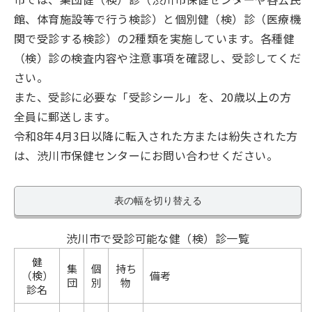
館、体育施設等で行う検診）と個別健（検）診（医療機
関で受診する検診）の2種類を実施しています。各種健
（検）診の検査内容や注意事項を確認し、受診してくだ
さい。
また、受診に必要な「受診シール」を、20歳以上の方
全員に郵送します。
令和8年4月3日以降に転入された方または紛失された方
は、渋川市保健センターにお問い合わせください。
表の幅を切り替える
渋川市で受診可能な健（検）診一覧
健
集
個
持ち
（検）
備考
団
別
物
診名