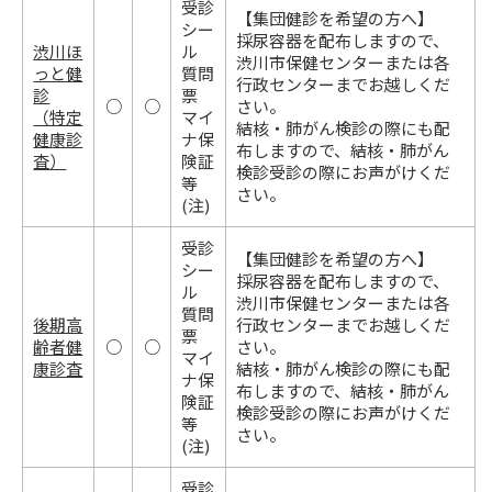
受診
【集団健診を希望の方へ】
シー
採尿容器を配布しますので、
渋川ほ
ル
渋川市保健センターまたは各
っと健
質問
行政センターまでお越しくだ
診
票
○
○
さい。
（特定
マイ
結核・肺がん検診の際にも配
健康診
ナ保
布しますので、結核・肺がん
査）
険証
検診受診の際にお声がけくだ
等
さい。
(注)
受診
【集団健診を希望の方へ】
シー
採尿容器を配布しますので、
ル
渋川市保健センターまたは各
質問
後期高
行政センターまでお越しくだ
票
齢者健
○
○
さい。
マイ
康診査
結核・肺がん検診の際にも配
ナ保
布しますので、結核・肺がん
険証
検診受診の際にお声がけくだ
等
さい。
(注)
受診