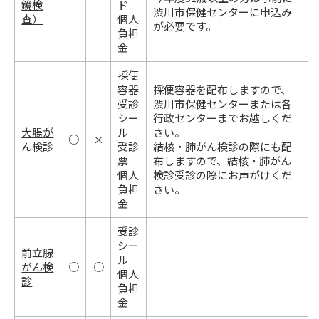
鏡検
ド
渋川市保健センターに申込み
査）
個人
が必要です。
負担
金
採便
容器
採便容器を配布しますので、
受診
渋川市保健センターまたは各
シー
行政センターまでお越しくだ
大腸が
ル
さい。
○
×
ん検診
受診
結核・肺がん検診の際にも配
票
布しますので、結核・肺がん
個人
検診受診の際にお声がけくだ
負担
さい。
金
受診
シー
前立腺
ル
がん検
○
○
個人
診
負担
金