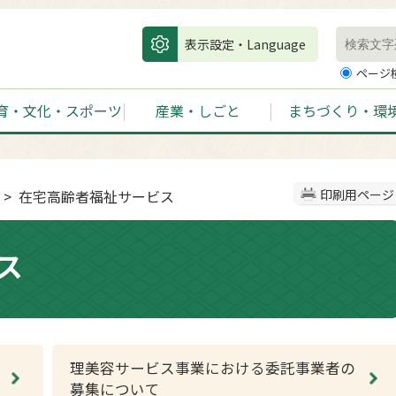
表示設定・Language
ページ
育・文化・スポーツ
産業・しごと
まちづくり・環
> 在宅高齢者福祉サービス
印刷用ページ
ス
理美容サービス事業における委託事業者の
募集について