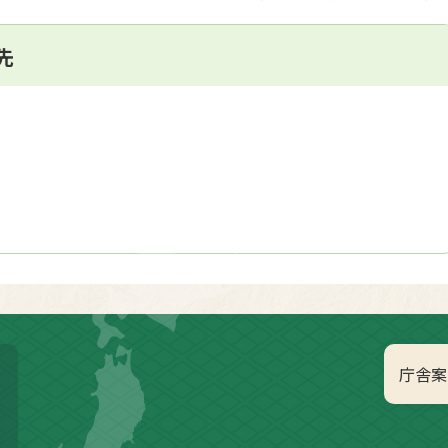
先
庁舎案