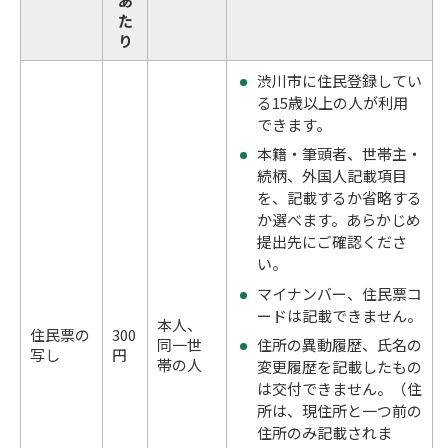
あ
た
り
渋川市に住民登録してい
る15歳以上の人が利用
できます。
本籍・筆頭者、世帯主・
続柄、外国人記載項目
を、記載するか省略する
か選べます。あらかじめ
提出先にご確認くださ
い。
マイナンバー、住民票コ
ードは記載できません。
本人、
住民票の
300
同一世
住所の異動履歴、氏名の
写し
円
帯の人
変更履歴を記載したもの
は交付できません。（住
所は、現住所と一つ前の
住所のみ記載されま