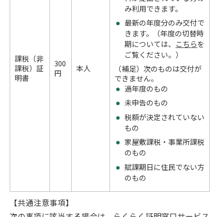
み利用できます。
最新の年度分のみ交付で
きます。（年度の切替時
期については、
こちら
を
ご覧ください。）
課税（非
300
課税）証
本人
（補足）次のものは交付が
円
明書
できません。
過年度のもの
未申告のもの
税額が決定されていない
もの
家屋敷課税・事業所課税
のもの
賦課期日に住民でない方
のもの
【共通注意事項】
次の事項に該当する場合は、らくらく証明窓口サービス