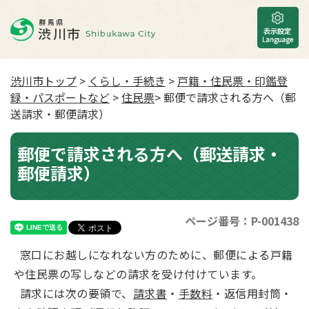
渋川市トップ
>
くらし・手続き
>
戸籍・住民票・印鑑登
録・パスポートなど
>
住民票
> 郵便で請求される方へ（郵
送請求・郵便請求）
郵便で請求される方へ（郵送請求・
郵便請求）
ページ番号：P-001438
窓口にお越しになれない方のために、郵便による戸籍
や住民票の写しなどの請求を受け付けています。
請求には次の要領で、
請求書
・
手数料
・返信用封筒・