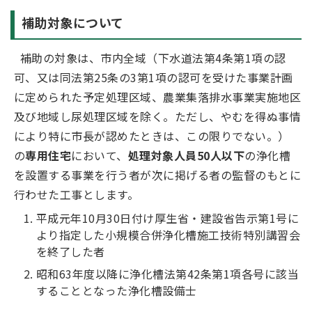
補助対象について
補助の対象は、市内全域（下水道法第4条第1項の認
可、又は同法第25条の3第1項の認可を受けた事業計画
に定められた予定処理区域、農業集落排水事業実施地区
及び地域し尿処理区域を除く。ただし、やむを得ぬ事情
により特に市長が認めたときは、この限りでない。）
の
専用住宅
において、
処理対象人員50人以下
の浄化槽
を設置する事業を行う者が次に掲げる者の監督のもとに
行わせた工事とします。
平成元年10月30日付け厚生省・建設省告示第1号に
より指定した小規模合併浄化槽施工技術特別講習会
を終了した者
昭和63年度以降に浄化槽法第42条第1項各号に該当
することとなった浄化槽設備士