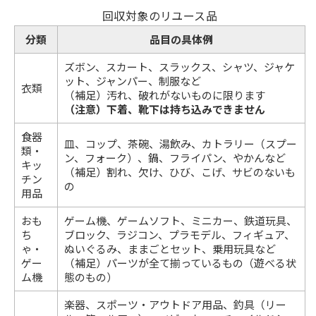
回収対象のリユース品
分類
品目の具体例
ズボン、スカート、スラックス、シャツ、ジャケ
ット、ジャンパー、制服など
衣類
（補足）汚れ、破れがないものに限ります
（注意）下着、靴下は持ち込みできません
食器
皿、コップ、茶碗、湯飲み、カトラリー（スプー
類・
ン、フォーク）、鍋、フライパン、やかんなど
キッ
（補足）割れ、欠け、ひび、こげ、サビのないも
チン
の
用品
おも
ゲーム機、ゲームソフト、ミニカー、鉄道玩具、
ち
ブロック、ラジコン、プラモデル、フィギュア、
ゃ・
ぬいぐるみ、ままごとセット、乗用玩具など
ゲー
（補足）パーツが全て揃っているもの（遊べる状
ム機
態のもの）
楽器、スポーツ・アウトドア用品、釣具（リー