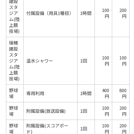
建設
スタ
100
200
ジア
付属設備（用具1種目）
1時間
円
円
ム(陸
上競
技場)
瑞穂
建設
スタ
100
100
ジア
温水シャワー
1回
円
円
ム(陸
上競
技場)
野球
400
800
専用利用
1時間
場
円
円
野球
100
200
附属設備(放送設備)
1回
場
円
円
野球
附属設備(スコアボー
100
200
1回
場
ド)
円
円