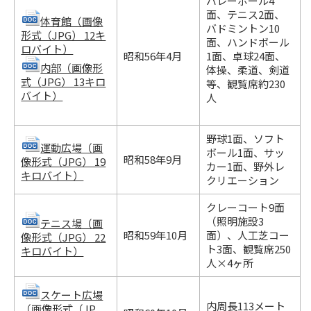
バレーボール4
面、テニス2面、
体育館（画像
バドミントン10
形式（JPG） 12キ
面、ハンドボール
ロバイト）
昭和56年4月
1面、卓球24面、
内部（画像形
体操、柔道、剣道
式（JPG） 13キロ
等、観覧席約230
バイト）
人
野球1面、ソフト
運動広場（画
ボール1面、サッ
昭和58年9月
像形式（JPG） 19
カー1面、野外レ
キロバイト）
クリエーション
クレーコート9面
（照明施設3
テニス場（画
昭和59年10月
面）、人工芝コー
像形式（JPG） 22
ト3面、観覧席250
キロバイト）
人×4ヶ所
スケート広場
内周長113メート
（画像形式（JP