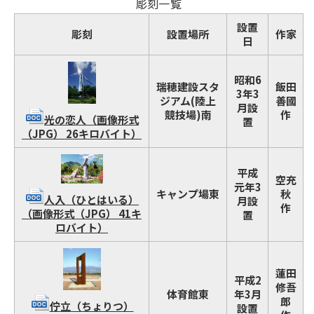
彫刻一覧
設置
彫刻
設置場所
作家
日
昭和6
瑞穂建設スタ
飯田
3年3
ジアム(陸上
善國
月設
競技場)南
作
光の恋人（画像形式
置
（JPG） 26キロバイト）
平成
空充
元年3
キャンプ場東
秋
人入（ひとはいる）
月設
作
（画像形式（JPG） 41キ
置
ロバイト）
蓮田
平成2
修吾
体育館東
年3月
郎
佇立（ちょりつ）
設置