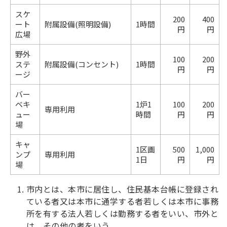
スケ
200
400
ート
附属設備(照明設備)
1時間
円
円
広場
野外
100
200
ステ
附属設備(コンセント)
1時間
円
円
ージ
バー
ベキ
1炉1
100
200
専用利用
ュー
時間
円
円
場
キャ
1区画
500
1,000
ンプ
専用利用
1日
円
円
場
市内とは、本市に居住し、住民基本台帳に登録され
ている者又は本市に通学する者若しくは本市に事務
所を有する法人若しくは勤務する者をいい、市外と
は、その他の者をいう。