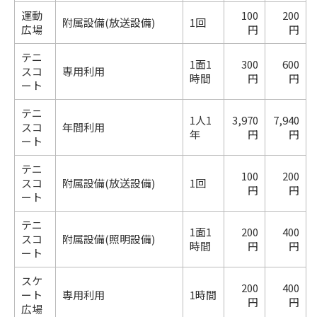
運動
100
200
附属設備(放送設備)
1回
広場
円
円
テニ
1面1
300
600
スコ
専用利用
時間
円
円
ート
テニ
1人1
3,970
7,940
スコ
年間利用
年
円
円
ート
テニ
100
200
スコ
附属設備(放送設備)
1回
円
円
ート
テニ
1面1
200
400
スコ
附属設備(照明設備)
時間
円
円
ート
スケ
200
400
ート
専用利用
1時間
円
円
広場