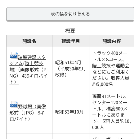
表の幅を切り替える
概要
施設名
建設年月
施設内容
トラック400メー
瑞穂建設スタ
トル×8コース、
昭和51年4月
ジアム(陸上競技
陸上競技や運動会
（平成30年9月
場)（画像形式（P
などにもご利用く
改修）
NG） 439キロバイ
ださい。収容人員
ト）
約5,000名
両翼91メートル、
センター120メー
野球場（画像
トル、標高600メ
昭和53年10月
形式（JPG） 8キ
ートルにありま
ロバイト）
す。収容人員約10,
000人