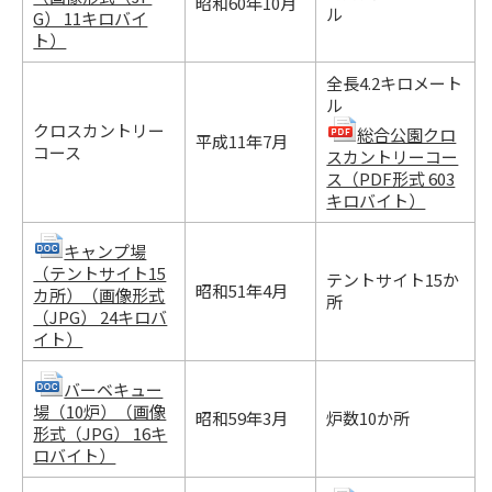
昭和60年10月
ル
G） 11キロバイ
ト）
全長4.2キロメート
ル
クロスカントリー
総合公園クロ
平成11年7月
コース
スカントリーコー
ス（PDF形式 603
キロバイト）
キャンプ場
（テントサイト15
テントサイト15か
昭和51年4月
カ所）（画像形式
所
（JPG） 24キロバ
イト）
バーベキュー
場（10炉）（画像
昭和59年3月
炉数10か所
形式（JPG） 16キ
ロバイト）