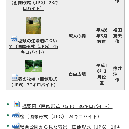
作
（画像形式（JPG） 28キ
ロバイト）
平成6
福田
成人の森
年3月
篤夫
塩類の逆浸透につい
設置
作
て（画像形式（JPG） 45
キロバイト）
平成1
熊井
0年3
自由広場
淳一
月設
春の牧場（画像形式
作
置
（JPG） 37キロバイト）
概要図（画像形式（GIF） 36キロバイト）
桜（画像形式（JPG） 24キロバイト）
総合公園から見た夜景（画像形式（JPG） 16キ