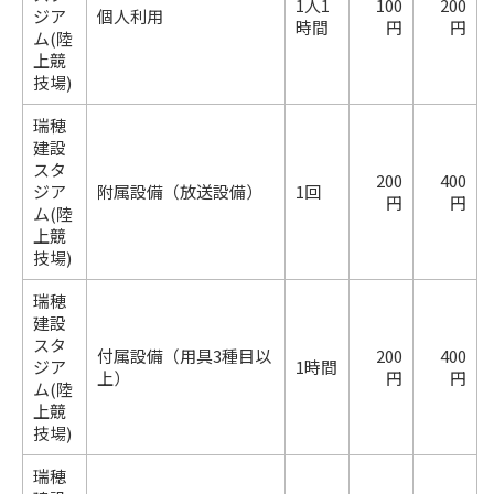
1人1
100
200
ジア
個人利用
時間
円
円
ム(陸
上競
技場)
瑞穂
建設
スタ
200
400
ジア
附属設備（放送設備）
1回
円
円
ム(陸
上競
技場)
瑞穂
建設
スタ
付属設備（用具3種目以
200
400
ジア
1時間
上）
円
円
ム(陸
上競
技場)
瑞穂