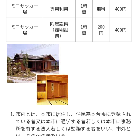
ミニサッカー
1時
専用利用
無料
400円
場
間
附属設備
ミニサッカー
1時
200
（照明設
400円
場
間
円
備）
市内とは、本市に居住し、住民基本台帳に登録され
ている者又は本市に通学する者若しくは本市に事務
所を有する法人若しくは勤務する者をいい、市外と
は、その他の者をいう。