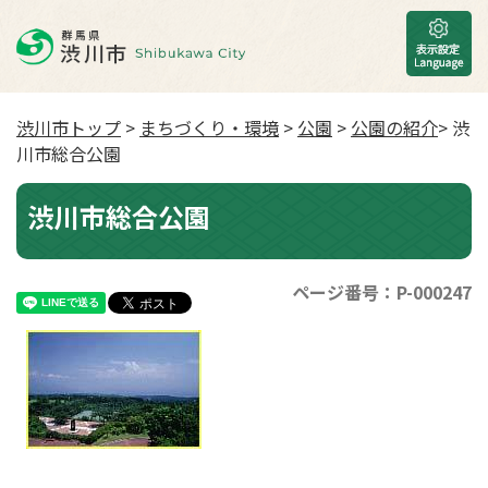
渋川市トップ
>
まちづくり・環境
>
公園
>
公園の紹介
> 渋
川市総合公園
渋川市総合公園
ページ番号：P-000247