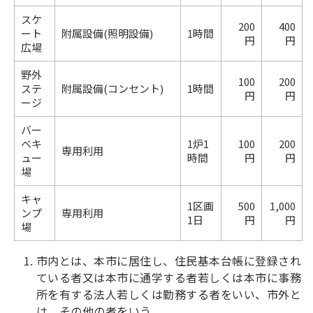
スケ
200
400
ート
附属設備(照明設備)
1時間
円
円
広場
野外
100
200
ステ
附属設備(コンセント)
1時間
円
円
ージ
バー
ベキ
1炉1
100
200
専用利用
ュー
時間
円
円
場
キャ
1区画
500
1,000
ンプ
専用利用
1日
円
円
場
市内とは、本市に居住し、住民基本台帳に登録され
ている者又は本市に通学する者若しくは本市に事務
所を有する法人若しくは勤務する者をいい、市外と
は、その他の者をいう。