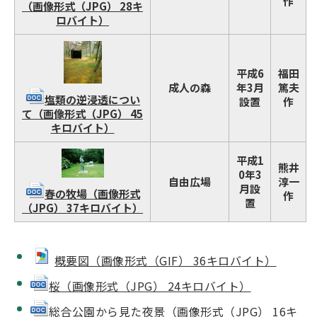
作
（画像形式（JPG） 28キ
ロバイト）
平成6
福田
成人の森
年3月
篤夫
塩類の逆浸透につい
設置
作
て（画像形式（JPG） 45
キロバイト）
平成1
熊井
0年3
自由広場
淳一
月設
春の牧場（画像形式
作
置
（JPG） 37キロバイト）
概要図（画像形式（GIF） 36キロバイト）
桜（画像形式（JPG） 24キロバイト）
総合公園から見た夜景（画像形式（JPG） 16キ