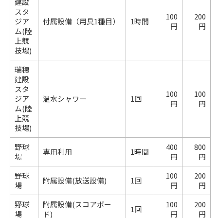
建設
スタ
100
200
ジア
付属設備（用具1種目）
1時間
円
円
ム(陸
上競
技場)
瑞穂
建設
スタ
100
100
ジア
温水シャワー
1回
円
円
ム(陸
上競
技場)
野球
400
800
専用利用
1時間
場
円
円
野球
100
200
附属設備(放送設備)
1回
場
円
円
野球
附属設備(スコアボー
100
200
1回
場
ド)
円
円