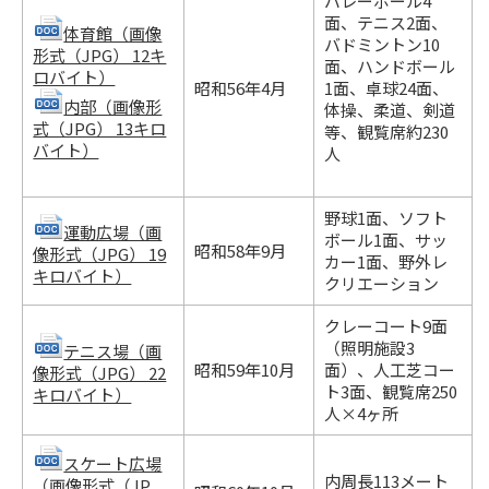
バレーボール4
面、テニス2面、
体育館（画像
バドミントン10
形式（JPG） 12キ
面、ハンドボール
ロバイト）
昭和56年4月
1面、卓球24面、
内部（画像形
体操、柔道、剣道
式（JPG） 13キロ
等、観覧席約230
バイト）
人
野球1面、ソフト
運動広場（画
ボール1面、サッ
昭和58年9月
像形式（JPG） 19
カー1面、野外レ
キロバイト）
クリエーション
クレーコート9面
（照明施設3
テニス場（画
昭和59年10月
面）、人工芝コー
像形式（JPG） 22
ト3面、観覧席250
キロバイト）
人×4ヶ所
スケート広場
内周長113メート
（画像形式（JP