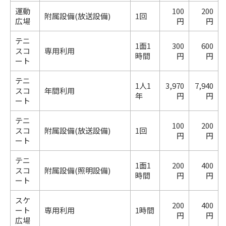
運動
100
200
附属設備(放送設備)
1回
広場
円
円
テニ
1面1
300
600
スコ
専用利用
時間
円
円
ート
テニ
1人1
3,970
7,940
スコ
年間利用
年
円
円
ート
テニ
100
200
スコ
附属設備(放送設備)
1回
円
円
ート
テニ
1面1
200
400
スコ
附属設備(照明設備)
時間
円
円
ート
スケ
200
400
ート
専用利用
1時間
円
円
広場