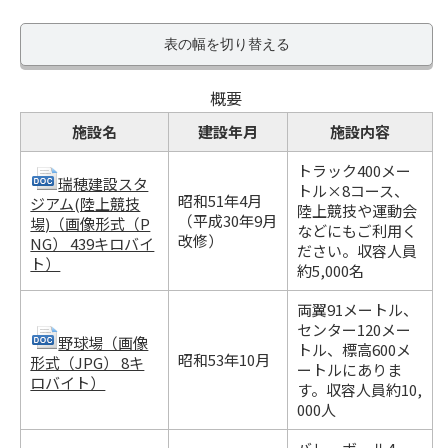
表の幅を切り替える
概要
施設名
建設年月
施設内容
トラック400メー
瑞穂建設スタ
トル×8コース、
昭和51年4月
ジアム(陸上競技
陸上競技や運動会
（平成30年9月
場)（画像形式（P
などにもご利用く
改修）
NG） 439キロバイ
ださい。収容人員
ト）
約5,000名
両翼91メートル、
センター120メー
野球場（画像
トル、標高600メ
昭和53年10月
形式（JPG） 8キ
ートルにありま
ロバイト）
す。収容人員約10,
000人