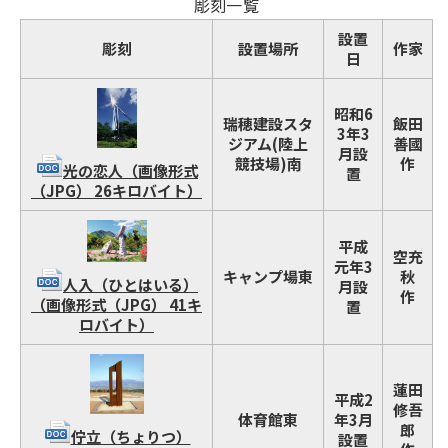
彫刻一覧
設置
彫刻
設置場所
作家
日
昭和6
瑞穂建設スタ
飯田
3年3
ジアム(陸上
善國
月設
競技場)南
作
光の恋人（画像形式
置
（JPG） 26キロバイト）
平成
空充
元年3
キャンプ場東
秋
人入（ひとはいる）
月設
作
（画像形式（JPG） 41キ
置
ロバイト）
蓮田
平成2
修吾
体育館東
年3月
郎
佇立（ちょりつ）
設置