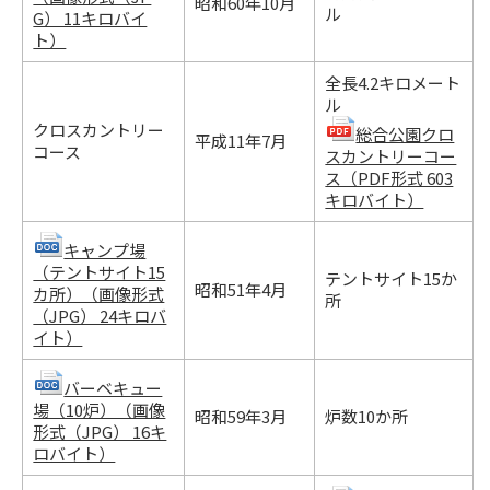
昭和60年10月
ル
G） 11キロバイ
ト）
全長4.2キロメート
ル
クロスカントリー
総合公園クロ
平成11年7月
コース
スカントリーコー
ス（PDF形式 603
キロバイト）
キャンプ場
（テントサイト15
テントサイト15か
昭和51年4月
カ所）（画像形式
所
（JPG） 24キロバ
イト）
バーベキュー
場（10炉）（画像
昭和59年3月
炉数10か所
形式（JPG） 16キ
ロバイト）