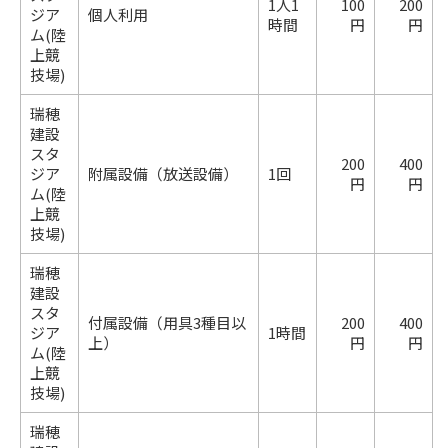
1人1
100
200
ジア
個人利用
時間
円
円
ム(陸
上競
技場)
瑞穂
建設
スタ
200
400
ジア
附属設備（放送設備）
1回
円
円
ム(陸
上競
技場)
瑞穂
建設
スタ
付属設備（用具3種目以
200
400
ジア
1時間
上）
円
円
ム(陸
上競
技場)
瑞穂