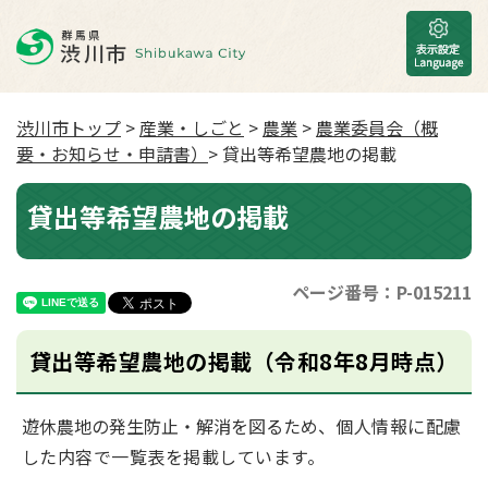
渋川市トップ
>
産業・しごと
>
農業
>
農業委員会（概
要・お知らせ・申請書）
> 貸出等希望農地の掲載
貸出等希望農地の掲載
ページ番号：P-015211
貸出等希望農地の掲載（令和8年8月時点）
遊休農地の発生防止・解消を図るため
、個人情報に配慮
した内容で一覧表を掲載しています。