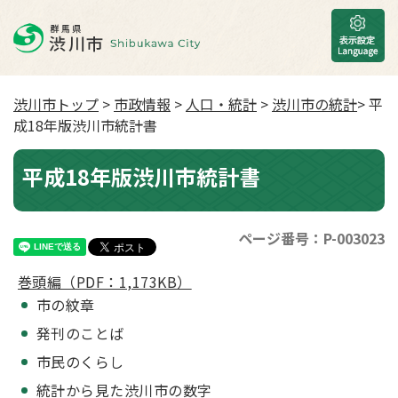
渋川市トップ
>
市政情報
>
人口・統計
>
渋川市の統計
> 平
成18年版渋川市統計書
平成18年版渋川市統計書
ページ番号：P-003023
巻頭編（PDF：1,173KB）
市の紋章
発刊のことば
市民のくらし
統計から見た渋川市の数字