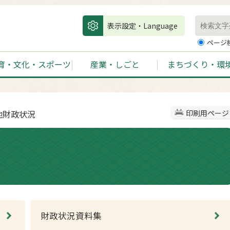
表示設定・Language
ページ
育・文化・スポーツ
産業・しごと
まちづくり・環
他財政状況
印刷用ページ
財政状況資料集