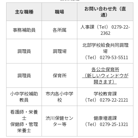
お問い合わせ先（直
主な職種
職場
通）
人事課（Tel） 0279-22-
事務補助員
各所属
2362
北部学校給食共同調理
調理員
調理場
場
（Tel） 0279-53-5511
各公立保育所
調理員
保育所
（新しいウィンドウが
開きます）
小中学校補助
市内各小中学
学校教育課
教員
校
（Tel） 0279-22-2121
看護師・栄養
士
渋川保健セン
健康増進課
保健師・管理
ター等
（Tel） 0279-25-1321
栄養士