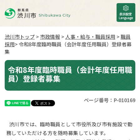
渋川市トップ
>
市政情報
>
人事・給与・職員採用
>
職員
採用
> 令和8年度臨時職員（会計年度任用職員）登録者募
集
令和8年度臨時職員（会計年度任用職
員）登録者募集
ページ番号：P-010169
渋川市では、臨時職員として市役所及び市有施設で勤
務していただける方を随時募集しています。