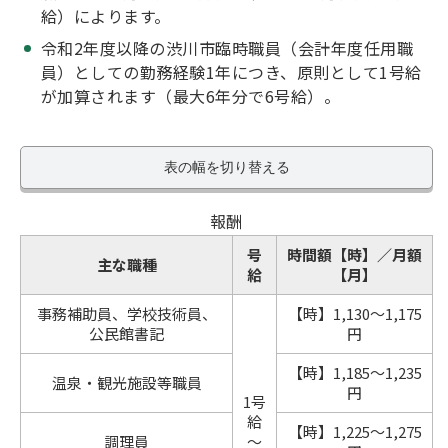
給）によります。
令和2年度以降の渋川市臨時職員（会計年度任用職
員）としての勤務経験1年につき、原則として1号給
が加算されます（最大6年分で6号給）。
表の幅を切り替える
報酬
号
時間額【時】／月額
主な職種
給
【月】
事務補助員、学校技術員、
【時】1,130～1,175
公民館書記
円
【時】1,185～1,235
温泉・観光施設等職員
円
1号
給
【時】1,225～1,275
調理員
～