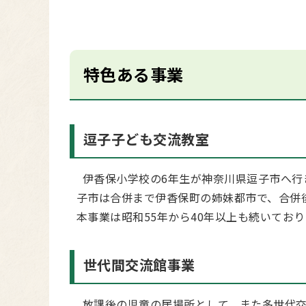
特色ある事業
逗子子ども交流教室
伊香保小学校の6年生が神奈川県逗子市へ行
子市は合併まで伊香保町の姉妹都市で、合併
本事業は昭和55年から40年以上も続いてお
世代間交流館事業
放課後の児童の居場所として、また多世代交