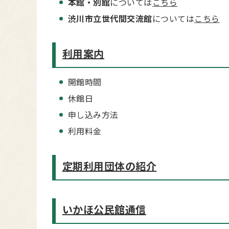
本館・別館
については
こちら
渋川市立世代間交流館
については
こちら
利用案内
開館時間
休館日
申し込み方法
利用料金
定期利用団体の紹介
いかほ公民館通信