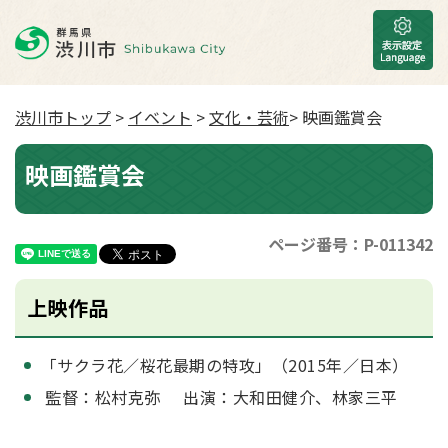
渋川市トップ
>
イベント
>
文化・芸術
> 映画鑑賞会
映画鑑賞会
ページ番号：P-011342
上映作品
「サクラ花／桜花最期の特攻」（2015年／日本）
監督：松村克弥 出演：大和田健介、林家三平