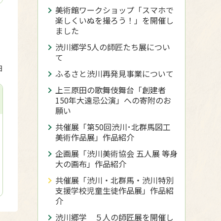
美術館ワークショップ「スマホで
楽しくいぬを撮ろう！」を開催し
ました
渋川郷学5人の師匠たち展につい
て
日
ふるさと渋川再発見事業について
上三原田の歌舞伎舞台「創建者
150年大遠忌公演」への寄附のお
願い
共催展「第50回渋川･北群馬図工
美術作品展」作品紹介
企画展「渋川美術協会 五人展 等身
大の画布」作品紹介
共催展「渋川・北群馬・渋川特別
支援学校児童生徒作品展」作品紹
介
渋川郷学 ５人の師匠展を開催し