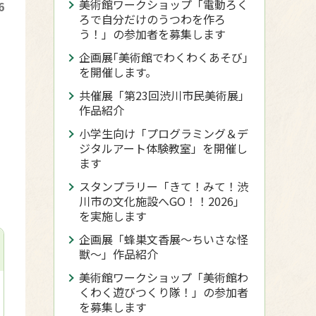
美術館ワークショップ「電動ろく
6
ろで自分だけのうつわを作ろ
う！」の参加者を募集します
企画展｢美術館でわくわくあそび｣
を開催します。
共催展「第23回渋川市民美術展」
作品紹介
小学生向け「プログラミング＆デ
ジタルアート体験教室」を開催し
ます
スタンプラリー「きて！みて！渋
川市の文化施設へGO！！2026」
を実施します
企画展「蜂巣文香展～ちいさな怪
獣～」作品紹介
美術館ワークショップ「美術館わ
くわく遊びつくり隊！」の参加者
を募集します