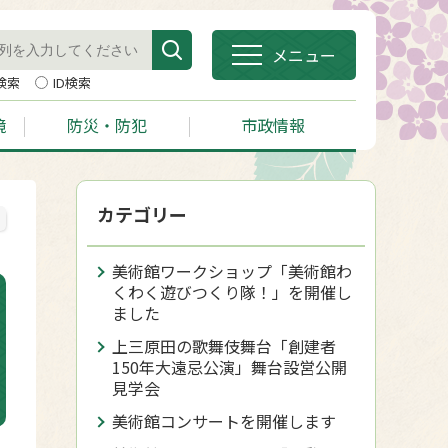
メニュー
検索
ID検索
境
防災・防犯
市政情報
カテゴリー
美術館ワークショップ「美術館わ
くわく遊びつくり隊！」を開催し
ました
上三原田の歌舞伎舞台「創建者
150年大遠忌公演」舞台設営公開
見学会
美術館コンサートを開催します