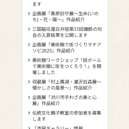
ます
企画展「桑原巨守展～生命(いの
ち)・花・陽～」作品紹介
三国脇往還白井宿第33回彌酔の句
会の入賞結果を公開します
企画展「美術館で街づくりマチア
ソビ2025」作品紹介
美術館ワークショップ「段ボール
で美術館に街をつくろう！」を開
催しました
収蔵展「村上鳳湖・瀧沢巨森展～
懐かしさの風景～」作品紹介
企画展「渋川市手わざの美と心
展」作品紹介
伝統文化親子教室の参加者を募集
します
「市民ギャラリー」情報