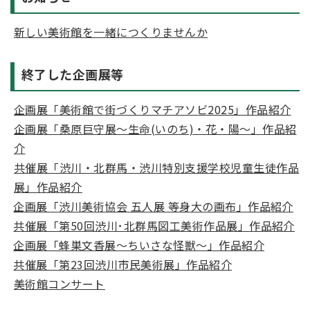
新しい美術館を一緒につくりませんか
終了した企画展等
企画展「美術館で街づくりマチアソビ2025」作品紹介
企画展「桑原巨守展～生命(いのち)・花・陽～」作品紹
介
共催展「渋川・北群馬・渋川特別支援学校児童生徒作品
展」作品紹介
企画展「渋川美術協会 五人展 等身大の画布」作品紹介
共催展「第50回渋川･北群馬図工美術作品展」作品紹介
企画展「蜂巣文香展～ちいさな怪獣～」作品紹介
共催展「第23回渋川市民美術展」作品紹介
美術館コンサート