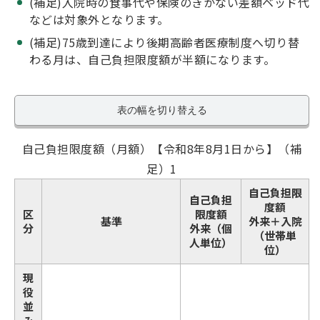
(補足)入院時の食事代や保険のきかない差額ベッド代
などは対象外となります。
(補足)75歳到達により後期高齢者医療制度へ切り替
わる月は、自己負担限度額が半額になります。
表の幅を切り替える
自己負担限度額（月額）【令和8年8月1日から】（補
足）1
自己負担限
自己負担
度額
区
限度額
基準
外来＋入院
分
外来（個
（世帯単
人単位）
位）
現
役
並