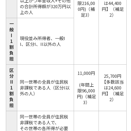
以上かつ年金収入+その他
限216,00
は44,400
の合計所得額が320万円以
0円)（補
円】（補足
上の人
足3）
2）
一
般
I
現役並み所得者、一般I
1
I、区分I、II以外の人
割
負
担
区
11,000円
分
25,700円
II
同一世帯の全員が住民税
【多数該当
(年間上
1
非課税である人（区分I以
は24,600
限96,000
割
外の人）
円】（補足
円)（補足
負
2）
3）
担
同一世帯の全員が住民税
非課税である人で、
その世帯の各所得が必要