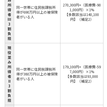
み
所
270,300円+（医療費-90
同一世帯に住民税課税所
得
1,000円）×1%
得が690万円以上の被保険
者
【多数該当は140,100
者がいる人
III
円】（補足2）
3
割
負
担
現
役
並
み
所
179,100円+（医療費-59
同一世帯に住民税課税所
得
7,000円）×1%
得が380万円以上の被保険
者
【多数該当は93,000
者がいる人
II
円】（補足2）
3
割
負
担