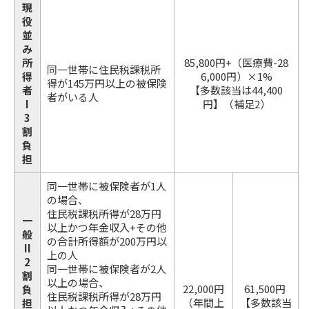
現
役
並
み
所
85,800円+（医療費-28
同一世帯に住民税課税所
得
6,000円）×1%
得が145万円以上の被保険
者
【多数該当は44,400
者がいる人
I
円】（補足2）
3
割
負
担
同一世帯に被保険者が1人
の場合、
住民税課税所得が28万円
一
以上かつ年金収入+その他
般
の合計所得額が200万円以
II
上の人
2
同一世帯に被保険者が2人
割
以上の場合、
22,000円
61,500円
負
住民税課税所得が28万円
（年間上
【多数該当
担