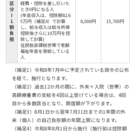
区
経費・控除を差し引いた
分
とき0円になる人
I
(年金収入は、控除額82.6
1
5万円（補足4）で計算
8,000円
15,700円
割
し、給与収入は給与所得
負
控除後さらに10万円を控
担
除して計算)
住民税非課税世帯で老齢
福祉年金を受給している
人
（補足1）令和8年7月中に予定されている政令の公布
を経て、施行となります。
（補足2）過去12か月の間に、外来＋入院（世帯）の
高額療養費の支給を4回以上受けている場合は、4回
目から多数該当となり、限度額が下がります。
（補足3）8月1日から翌年7月31日までの1年間の外
来（個人）の自己負担額の年間上限になります。
（補足4）令和8年8月1日から施行（施行前は控除額