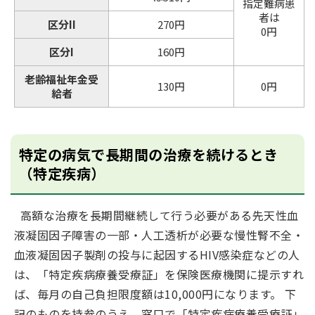
指定難病患
者は
区分II
270円
0円
区分I
160円
老齢福祉年金受
130円
0円
給者
特定の病気で長期間の治療を続けるとき
（特定疾病）
高額な治療を長期間継続して行う必要がある先天性血
液凝固因子障害の一部・人工透析が必要な慢性腎不全・
血液凝固因子製剤の投与に起因するHIV感染症などの人
は、「特定疾病療養受療証」を保険医療機関に提示すれ
ば、毎月の自己負担限度額は10,000円になります。 下
記のものを持参のうえ、窓口で「特定疾病療養受療証」