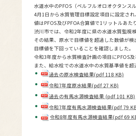
水道水中のPFOS（ペルフルオロオクタンス
4月1日から水質管理目標設定項目に設定され
値はPFOS及びPFOA合算値で1リットルあた
渋川市では、令和2年度に県の水道水質監視検
その結果、原水で目標値を超過した数値が検
目標値を下回っていることを確認しました。
令和3年度から水質検査計画の項目にPFOS
また、給水栓での水道水中の水質基準値を超
過去の原水検査
結果(pdf 118 KB)
令和7年度
原水結果(pdf 27 KB)
過去の
有馬水源検査結果 (pdf 101 KB)
令和7年度有馬水源検査結果
(pdf 79 K
令和8年度有馬水源検査結果
(pdf 69 K