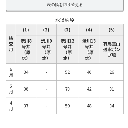
表の幅を切り替える
水道施設
(1)
(2)
(3)
(4)
(5)
検
渋川8
渋川9
渋川12
渋川13
査
有馬堂山
号井
号井
号井
号井
月
送水ポン
（原
（原
（原
（原
プ場
水）
水）
水）
水）
6
34
-
52
40
26
月
5
38
-
70
42
31
月
4
37
-
59
48
34
月