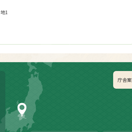
番地1
庁舎案