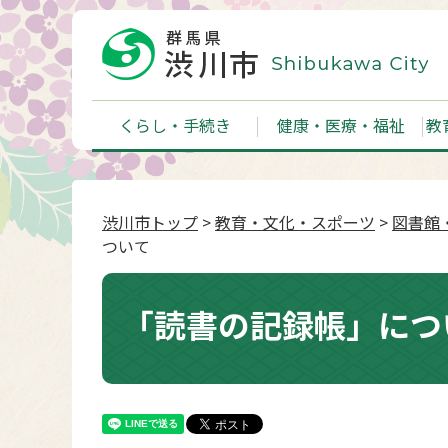
くらし・手続き
健康・医療・福祉
教
渋川市トップ
>
教育・文化・スポーツ
>
図書館
ついて
「読書の記録帳」につ