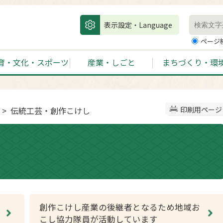
表示設定・Language
ページ
育・文化・スポーツ
産業・しごと
まちづくり・環
> 伝統工芸・創作こけし
印刷用ページ
創作こけし産業の後継者となるため地域お
こし協力隊員が活動しています