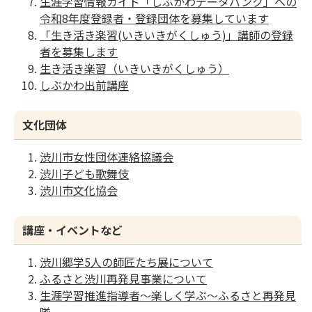
生涯学習情報ガイド「しぶかわデータバンク」への
令和8年度登録者・登録団体を募集しています
「生き活き楽習(いきいきがくしゅう)」講師の登録
者を募集します
生き活き楽習（いきいきがくしゅう）
しぶかわ出前講座
文化団体
渋川市女性団体連絡協議会
渋川子ども歌舞伎
渋川市文化協会
講座・イベントなど
渋川郷学5人の師匠たち展について
ふるさと渋川再発見事業について
生涯学習推進指導者～楽しく学ぶ～ふるさと再発見