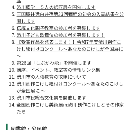
隊
渋川郷学 ５人の師匠展を開催します
三国脇往還白井宿第33回彌酔の句会の入賞結果を公
開します
伝統文化親子教室の参加者を募集します
渋川子ども歌舞伎の参加者を募集します！
【受賞作品を発表します！】令和7年度渋川創作こ
けし絵付けコンクール～あなたのこけしが全国展に
～
第26回「しぶかわ能」を開催します
講座、イベント、教室等の情報リンク集
渋川市の人権教育の取組について
渋川創作こけし絵付けコンクール～あなたのこけし
が全国展に ～
渋川市民総合文化祭を開催します
全国創作こけし美術展in渋川 創作こけしとその作家
たち
図書館・公民館