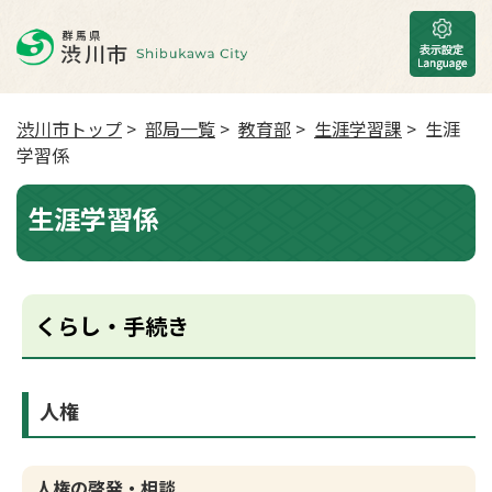
渋川市トップ
>
部局一覧
>
教育部
>
生涯学習課
> 生涯
学習係
生涯学習係
くらし・手続き
人権
人権の啓発・相談