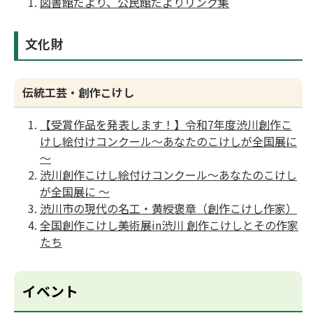
図書館だより、公民館だよりリンク集
文化財
伝統工芸・創作こけし
【受賞作品を発表します！】令和7年度渋川創作こ
けし絵付けコンクール～あなたのこけしが全国展に
～
渋川創作こけし絵付けコンクール～あなたのこけし
が全国展に ～
渋川市の現代の名工・黄綬褒章（創作こけし作家）
全国創作こけし美術展in渋川 創作こけしとその作家
たち
イベント