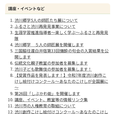
講座・イベントなど
渋川郷学5人の師匠たち展について
ふるさと渋川再発見事業について
生涯学習推進指導者～楽しく学ぶ～ふるさと再発見
隊
渋川郷学 ５人の師匠展を開催します
三国脇往還白井宿第33回彌酔の句会の入賞結果を公
開します
伝統文化親子教室の参加者を募集します
渋川子ども歌舞伎の参加者を募集します！
【受賞作品を発表します！】令和7年度渋川創作こ
けし絵付けコンクール～あなたのこけしが全国展に
～
第26回「しぶかわ能」を開催します
講座、イベント、教室等の情報リンク集
渋川市の人権教育の取組について
渋川創作こけし絵付けコンクール～あなたのこけし