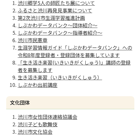
渋川郷学5人の師匠たち展について
ふるさと渋川再発見事業について
第2次渋川市生涯学習推進計画
しぶかわデータバンク〜団体紹介〜
しぶかわデータバンク〜指導者紹介〜
渋川市民憲章
生涯学習情報ガイド「しぶかわデータバンク」への
令和8年度登録者・登録団体を募集しています
「生き活き楽習(いきいきがくしゅう)」講師の登録
者を募集します
生き活き楽習（いきいきがくしゅう）
しぶかわ出前講座
文化団体
渋川市女性団体連絡協議会
渋川子ども歌舞伎
渋川市文化協会