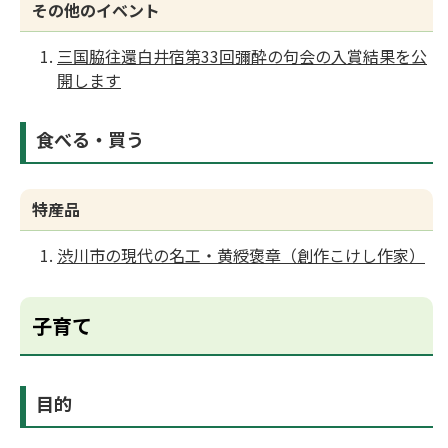
その他のイベント
三国脇往還白井宿第33回彌酔の句会の入賞結果を公
開します
食べる・買う
特産品
渋川市の現代の名工・黄綬褒章（創作こけし作家）
子育て
目的