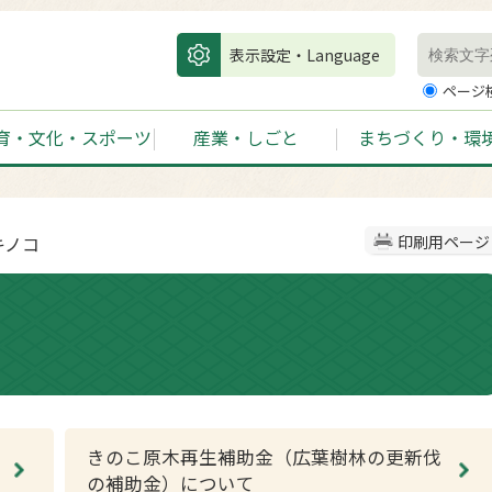
表示設定・Language
ページ
育・文化・スポーツ
産業・しごと
まちづくり・環
キノコ
印刷用ページ
きのこ原木再生補助金（広葉樹林の更新伐
の補助金）について