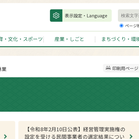
表示設定・Language
ページ
育・文化・スポーツ
産業・しごと
まちづくり・環
林業
印刷用ページ
【令和8年2月10日公表】経営管理実施権の
設定を受ける民間事業者の選定結果につい